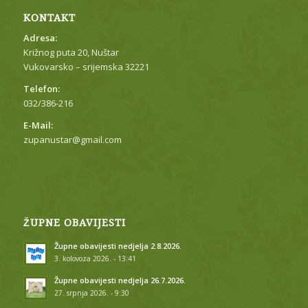
KONTAKT
Adresa:
Križnog puta 20, Nuštar
Vukovarsko – srijemska 32221
Telefon:
032/386-216
E-Mail:
zupanustar@gmail.com
ŽUPNE OBAVIJESTI
Župne obavijesti nedjelja 2.8.2026.
3. kolovoza 2026. - 13:41
Župne obavijesti nedjelja 26.7.2026.
27. srpnja 2026. - 9:30