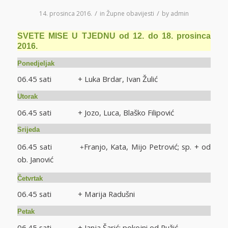
/
/
14. prosinca 2016.
in
Župne obavijesti
by
admin
SVETE MISE U TJEDNU od 12. do 18. prosinca
2016.
Ponedjeljak
06.45 sati + Luka Brdar, Ivan Žulić
Utorak
06.45 sati + Jozo, Luca, Blaško Filipović
Srijeda
06.45 sati
Franjo, Kata, Mijo Petrović; sp. + od
+
ob. Janović
Četvrtak
06.45 sati + Marija Radušni
Petak
06.45 sati + Janja Šarić; pokojni od Ružić