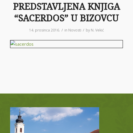
PREDSTAVLJENA KNJIGA
“SACERDOS” U BIZOVCU
/
/
14. prosinca 2016.
in
Novosti
by
N. Vekić