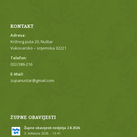
KONTAKT
Adresa:
Križnog puta 20, Nuštar
Vukovarsko – srijemska 32221
Telefon:
032/386-216
E-Mail:
zupanustar@gmail.com
ŽUPNE OBAVIJESTI
Župne obavijesti nedjelja 2.8.2026.
3. kolovoza 2026. - 13:41