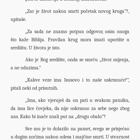
„Zar je život nakon smrti početak novog kruga“?,
upitaše.
„Za sada ne znamo potpun odgovor, osim onoga
što kaže Biblija. Pravilan krug mora imati uporište u
središtu. U životu je isto.
Ako je Bog središte, onda se smrću „život mijenja,
a ne oduzima.“
„Kakve veze ima Isusovo i to naše uskrsnuće?“,
pitali neki od prisutnih.
„Ima, ako vjeruješ da on pati u svakom patniku,
da ima lice čovjeka, da nije uskrsnuo za sebe nego zbog
nas. Kako bi inače znali put na „drugu obalu“?
Sve mu je to dolazilo na pamet, svega se prisjećao
u dugim noćima nakon udesa i majčine smrti. U stvarnost