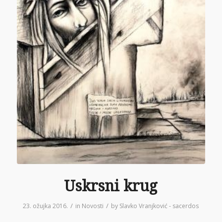
Uskrsni krug
/
/
23. ožujka 2016.
in
Novosti
by
Slavko Vranjković - sacerdos