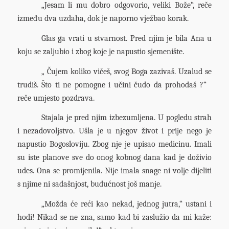
„Jesam li mu dobro odgovorio, veliki Bože“, reče
između dva uzdaha, dok je naporno vježbao korak.
Glas ga vrati u stvarnost. Pred njim je bila Ana u
koju se zaljubio i zbog koje je napustio sjemenište.
„ Čujem koliko vičeš, svog Boga zazivaš. Uzalud se
trudiš. Što ti ne pomogne i učini čudo da prohodaš ?“
reče umjesto pozdrava.
Stajala je pred njim izbezumljena. U pogledu strah
i nezadovoljstvo. Ušla je u njegov život i prije nego je
napustio Bogosloviju. Zbog nje je upisao medicinu. Imali
su iste planove sve do onog kobnog dana kad je doživio
udes. Ona se promijenila. Nije imala snage ni volje dijeliti
s njime ni sadašnjost, budućnost još manje.
„Možda će reći kao nekad, jednog jutra,“ ustani i
hodi! Nikad se ne zna, samo kad bi zaslužio da mi kaže: