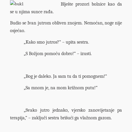
Blješte prozori bolnice kao da
se u njima sunce rađa.
Budio se Ivan jutrom obliven znojem. Nemoćan, noge nije
osjećao.
„Kako smo jutros?“ – upita sestra.
„S Božjom pomoću dobro!“ – izusti.
„Bog je daleko. Ja sam tu da ti pomognem!“
„Sa mnom je, na mom križnom putu!“
„Svako jutro jednako, vjersko zanovijetanje pa
terapija,” – zaključi sestra brišući ga vlažnom gazom.