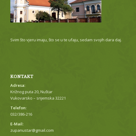
Svim što vjeru imaju, što se u te ufaju, sedam svojih dara daj.
KONTAKT
Adresa:
Križnog puta 20, Nuštar
Vukovarsko – srijemska 32221
Telefon:
032/386-216
E-Mail:
zupanustar@gmail.com