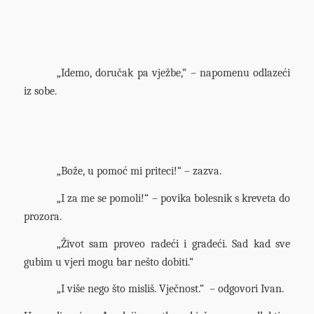
„Idemo, doručak pa vježbe,” – napomenu odlazeći
iz sobe.
„Bože, u pomoć mi priteci!“ – zazva.
„I za me se pomoli!“ – povika bolesnik s kreveta do
prozora.
„Život sam proveo radeći i gradeći. Sad kad sve
gubim u vjeri mogu bar nešto dobiti.“
„I više nego što misliš. Vječnost.“ – odgovori Ivan.