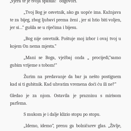
„vjera te je tvoja spasila!“ odgovori.
„Tvoj Bog je osvetnik, ako ga uopće ima. Kažnjava
te za bijeg, zbog ljubavi prema ženi , jer si htio biti voljen,
jer si…“ gušila se u riječima i bijesu.
„Bog nije osvetnik. Poštuje moj izbor i ovaj tvoj u
kojem On nema mjesta.“
„Mani se Boga, vježbaj onda „ procijedi,“samo
gubim vrijeme s tobom!“
Žurim na predavanje da bar ja nešto postignem
kad si ti gubitnik. Kad uhvatim vremena doći ću ili ne?“
Gledao je za njom. Ostavila je prazninu s mirisom
parfema.
S mukom je i dalje klizio stopu po stopu.
„Idemo, idemo“, prenu ga bolničarev glas. „Življe,