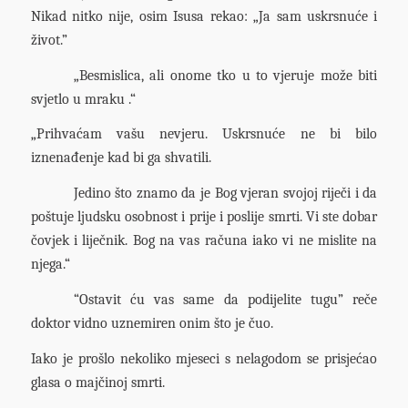
Nikad nitko nije, osim Isusa rekao: „Ja sam uskrsnuće i
život.”
„Besmislica, ali onome tko u to vjeruje može biti
svjetlo u mraku .“
„Prihvaćam vašu nevjeru. Uskrsnuće ne bi bilo
iznenađenje kad bi ga shvatili.
Jedino što znamo da je Bog vjeran svojoj riječi i da
poštuje ljudsku osobnost i prije i poslije smrti. Vi ste dobar
čovjek i liječnik. Bog na vas računa iako vi ne mislite na
njega.“
“Ostavit ću vas same da podijelite tugu” reče
doktor vidno uznemiren onim što je čuo.
Iako je prošlo nekoliko mjeseci s nelagodom se prisjećao
glasa o majčinoj smrti.