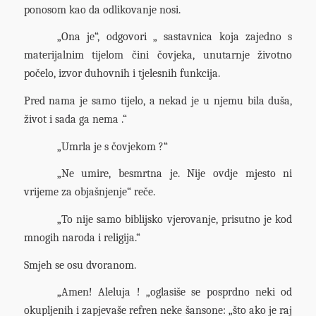
ponosom kao da odlikovanje nosi.
„Ona je“, odgovori „ sastavnica koja zajedno s
materijalnim tijelom čini čovjeka, unutarnje životno
počelo, izvor duhovnih i tjelesnih funkcija.
Pred nama je samo tijelo, a nekad je u njemu bila duša,
život i sada ga nema .“
„Umrla je s čovjekom ?“
„Ne umire, besmrtna je. Nije ovdje mjesto ni
vrijeme za objašnjenje“ reče.
„To nije samo biblijsko vjerovanje, prisutno je kod
mnogih naroda i religija.“
Smjeh se osu dvoranom.
„Amen! Aleluja ! „oglasiše se posprdno neki od
okupljenih i zapjevaše refren neke šansone: „što ako je raj