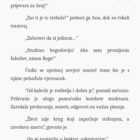
prijevara za kraj!“
„Zar ti je to trebalo?“ prekori ga Ana, dok su čekali
tramvaj.
„Zaboravi da si jednom…“
„Studirao bogosloviju! Ako sam promijenio
fakultet, nisam Boga!“
Čudio se njezinoj nevjeri unatoč tome što je s
njime pohađala vjeronauk.
“Od kakvih je roditelja i dobra je“, pomisli sućutno.
Prihvatio je ulogu pomoćnika katehete studenata.
Zaredala predavanja, susreti, odgovori na važna pitanja.
„Život nije krug koji započinje rođenjem, a
završava smrću“, govorio je.
„On se nastavlja u beskraj, uskrsnućem.“