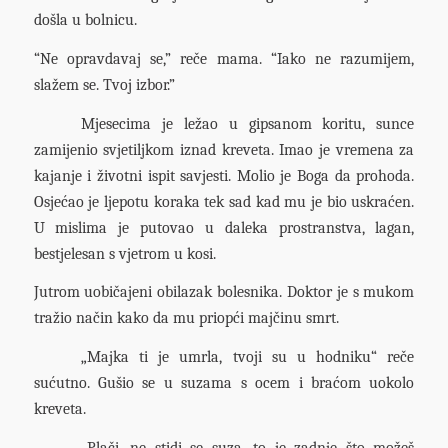
došla u bolnicu.
“Ne opravdavaj se,” reče mama. “Iako ne razumijem,
slažem se. Tvoj izbor.”
Mjesecima je ležao u gipsanom koritu, sunce
zamijenio svjetiljkom iznad kreveta. Imao je vremena za
kajanje i životni ispit savjesti. Molio je Boga da prohoda.
Osjećao je ljepotu koraka tek sad kad mu je bio uskraćen.
U mislima je putovao u daleka prostranstva, lagan,
bestjelesan s vjetrom u kosi.
Jutrom uobičajeni obilazak bolesnika. Doktor je s mukom
tražio način kako da mu priopći majčinu smrt.
„Majka ti je umrla, tvoji su u hodniku“ reče
sućutno. Gušio se u suzama s ocem i braćom uokolo
kreveta.
„Plači, ne stidi se suza, to je zadnje što možeš