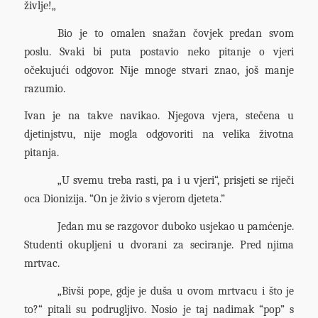
življe!„
Bio je to omalen snažan čovjek predan svom
poslu. Svaki bi puta postavio neko pitanje o vjeri
očekujući odgovor. Nije mnoge stvari znao, još manje
razumio.
Ivan je na takve navikao. Njegova vjera, stečena u
djetinjstvu, nije mogla odgovoriti na velika životna
pitanja.
„U svemu treba rasti, pa i u vjeri“, prisjeti se riječi
oca Dionizija. “On je živio s vjerom djeteta.”
Jedan mu se razgovor duboko usjekao u pamćenje.
Studenti okupljeni u dvorani za seciranje. Pred njima
mrtvac.
„Bivši pope, gdje je duša u ovom mrtvacu i što je
to?“ pitali su podrugljivo. Nosio je taj nadimak “pop” s