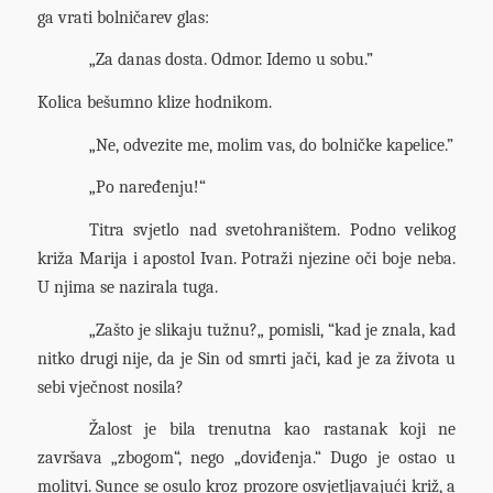
ga vrati bolničarev glas:
„Za danas dosta. Odmor. Idemo u sobu.”
Kolica bešumno klize hodnikom.
„Ne, odvezite me, molim vas, do bolničke kapelice.”
„Po naređenju!“
Titra svjetlo nad svetohraništem. Podno velikog
križa Marija i apostol Ivan. Potraži njezine oči boje neba.
U njima se nazirala tuga.
„Zašto je slikaju tužnu?„ pomisli, “kad je znala, kad
nitko drugi nije, da je Sin od smrti jači, kad je za života u
sebi vječnost nosila?
Žalost je bila trenutna kao rastanak koji ne
završava „zbogom“, nego „doviđenja.“ Dugo je ostao u
molitvi. Sunce se osulo kroz prozore osvjetljavajući križ, a