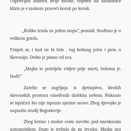
Uspravljen između dvije motke, obješen na nadlaktice
klizio je s mukom praveći korak po korak.
„Koliko truda za jednu stopu“, pomisli. Studirao je u
velikom gradu.
Prisjeti se, i kad ne bi htio , tog kobnog jutra i puta u
Slavoniju. Dobio je pismo od oca.
„Majka te poželjela vidjeti prije smrti, bolesna je.
Dođi!”
Zaželio se zagrljaja iz djetinjstva, širokih
slavonskih prostora omeđenih dalekim nebom. Nakanio
se ispričati što nije ispunio njezine snove. Zbog djevojke je
napustio studij Bogoslovije.
Zbog brzine i mokre ceste završio pod smrskanim
automobilom. Dugo je trebalo da ga izvuku. Majka mu