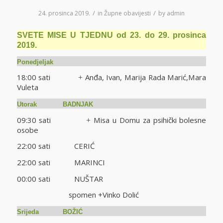
/
/
24. prosinca 2019.
in
Župne obavijesti
by
admin
SVETE MISE U TJEDNU od 23. do 29. prosinca
2019.
Ponedjeljak
18:00 sati
Anđa, Ivan, Marija Rada Marić,Mara
+
Vuleta
Utorak BADNJAK
09:30 sati
Misa u Domu za psihički bolesne
+
osobe
22:00 sati CERIĆ
22:00 sati MARINCI
00:00 sati NUŠTAR
spomen +Vinko Dolić
Srijeda BOŽIĆ