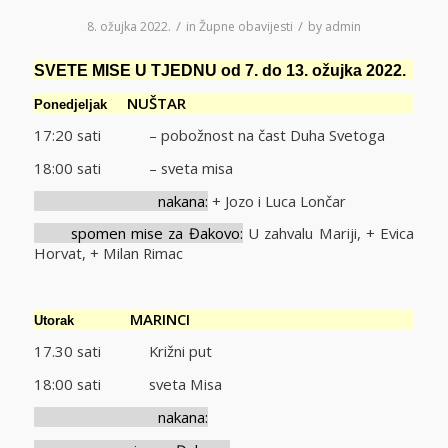
/
/
8. ožujka 2022.
in
Župne obavijesti
by
admin
SVETE MISE U TJEDNU od 7. do 13. ožujka 2022.
NUŠTAR
Ponedjeljak
17:20 sati – pobožnost na čast Duha Svetoga
18:00 sati – sveta misa
nakana:
+ Jozo i Luca Lončar
spomen mise za Đakovo:
U zahvalu Mariji, + Evica
Horvat, + Milan Rimac
MARINCI
Utorak
17.30 sati Križni put
18:00 sati sveta Misa
nakana: