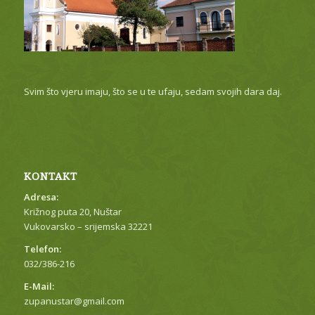
Svim što vjeru imaju, što se u te ufaju, sedam svojih dara daj.
KONTAKT
Adresa:
Križnog puta 20, Nuštar
Vukovarsko – srijemska 32221
Telefon:
032/386-216
E-Mail:
zupanustar@gmail.com