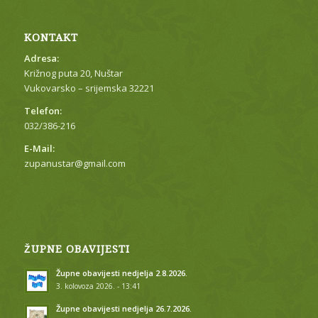
KONTAKT
Adresa:
Križnog puta 20, Nuštar
Vukovarsko – srijemska 32221
Telefon:
032/386-216
E-Mail:
zupanustar@gmail.com
ŽUPNE OBAVIJESTI
Župne obavijesti nedjelja 2.8.2026.
3. kolovoza 2026. - 13:41
Župne obavijesti nedjelja 26.7.2026.