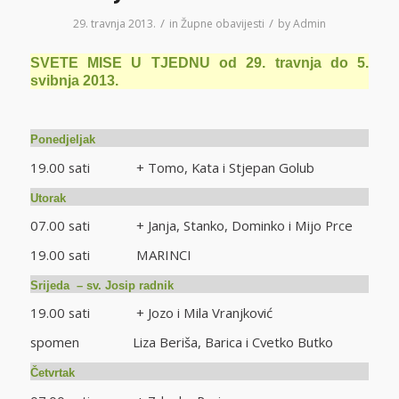
/
/
29. travnja 2013.
in
Župne obavijesti
by
Admin
SVETE MISE U TJEDNU od 29. travnja do 5.
svibnja 2013.
Ponedjeljak
19.00 sati + Tomo, Kata i Stjepan Golub
Utorak
07.00 sati + Janja, Stanko, Dominko i Mijo Prce
19.00 sati MARINCI
Srijeda
– sv. Josip radnik
19.00 sati + Jozo i Mila Vranjković
spomen Liza Beriša, Barica i Cvetko Butko
Četvrtak