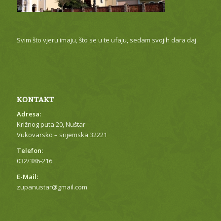
Svim što vjeru imaju, što se u te ufaju, sedam svojih dara daj.
KONTAKT
Adresa:
Križnog puta 20, Nuštar
Vukovarsko – srijemska 32221
Telefon:
032/386-216
E-Mail:
zupanustar@gmail.com