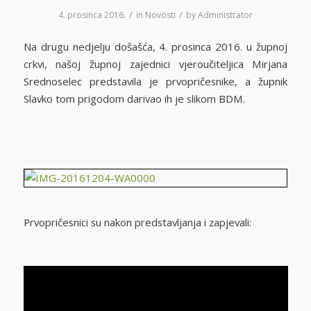
/
/
4. prosinca 2016.
in
Novosti
by
Administrator
Na drugu nedjelju došašća, 4. prosinca 2016. u župnoj
crkvi, našoj župnoj zajednici vjeroučiteljica Mirjana
Srednoselec predstavila je prvopričesnike, a župnik
Slavko tom prigodom darivao ih je slikom BDM.
Prvopričesnici su nakon predstavljanja i zapjevali: