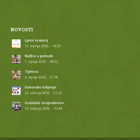
NOVOSTI
Ljetni oratorij
12. srpnja 2026. - 14:23
Nuštru u pohode
7. lipnja 2026. - 18:02
Tijelovo
4. lipnja 2026. - 21:36
Duhovsko bdijenje
22. svibnja 2026. - 21:32
Uzašašće Gospodinovo
14. svibnja 2026. - 15:44