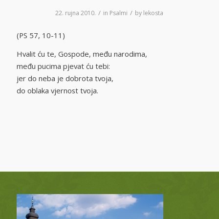
/
/
22. rujna 2010.
in
Psalmi
by
lekosta
(PS 57, 10-11)
Hvalit ću te, Gospode, među narodima,
među pucima pjevat ću tebi:
jer do neba je dobrota tvoja,
do oblaka vjernost tvoja.