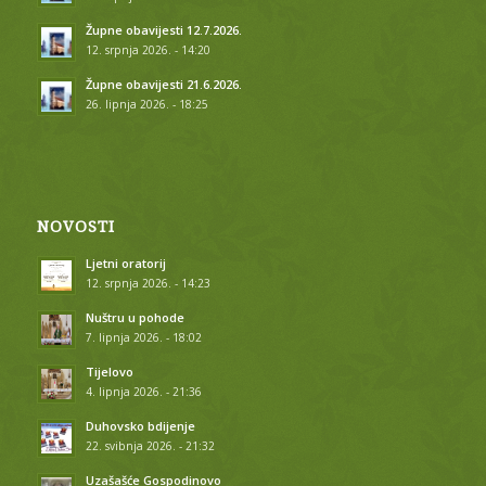
Župne obavijesti 12.7.2026.
12. srpnja 2026. - 14:20
Župne obavijesti 21.6.2026.
26. lipnja 2026. - 18:25
NOVOSTI
Ljetni oratorij
12. srpnja 2026. - 14:23
Nuštru u pohode
7. lipnja 2026. - 18:02
Tijelovo
4. lipnja 2026. - 21:36
Duhovsko bdijenje
22. svibnja 2026. - 21:32
Uzašašće Gospodinovo