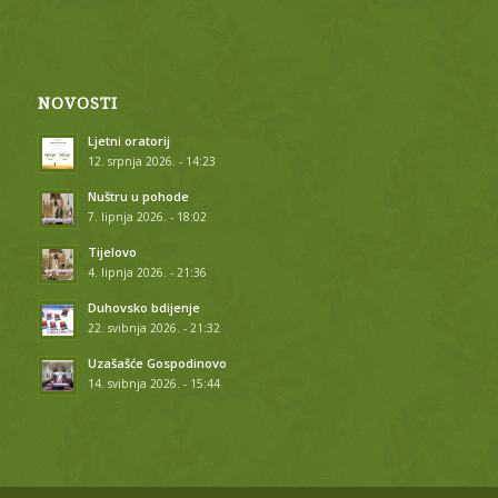
NOVOSTI
Ljetni oratorij
12. srpnja 2026. - 14:23
Nuštru u pohode
7. lipnja 2026. - 18:02
Tijelovo
4. lipnja 2026. - 21:36
Duhovsko bdijenje
22. svibnja 2026. - 21:32
Uzašašće Gospodinovo
14. svibnja 2026. - 15:44