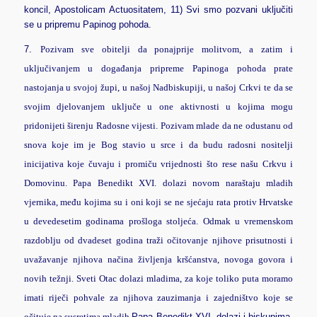
koncil, Apostolicam Actuositatem, 11)
Svi smo pozvani uključiti
se u pripremu Papinog poh
oda.
7.
Pozivam sve obitelji da ponajprije molitvom, a zatim i
uključivanjem u događanja pripreme Papinoga pohoda prate
nastojanja u svojoj župi, u našoj Nadbiskupiji, u našoj Crkvi te da se
svojim djelovanjem uključe u one aktivnosti u kojima mogu
pridonijeti širenju Radosne vijesti. Pozivam mlade da ne odustanu od
snova koje im je Bog stavio u srce i da budu radosni nositelji
inicijativa koje čuvaju i promiču vrijednosti što rese našu Crkvu i
Domovinu. Papa Benedikt XVI. dolazi novom naraštaju mladih
vjernika, među kojima su i oni koji se ne sjećaju rata protiv Hrvatske
u devedesetim godinama prošloga stoljeća. Odmak u vremenskom
razdoblju od dvadeset godina traži očitovanje njihove prisutnosti i
uvažavanje njihova načina življenja kršćanstva, novoga govora i
novih težnji. Sveti Otac dolazi mladima, za koje toliko puta moramo
imati riječi pohvale za njihova zauzimanja i zajedništvo koje se
očituje na susretima mladih.
Papa Benedikt XVI. dolazi i biskupima,