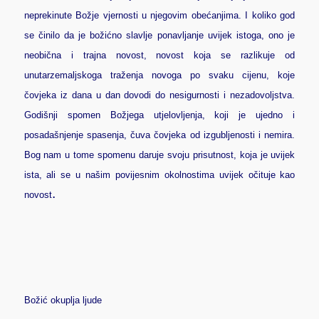
neprekinute Božje vjernosti u njegovim obećanjima.
I koliko god
se činilo da je božićno slavlje ponavljanje uvijek istoga, ono je
neobična i trajna novost, novost koja se razlikuje od
unutarzemaljskoga traženja novoga po svaku cijenu, koje
čovjeka iz dana u dan dovodi do nesigurnosti i nezadovoljstva.
Godišnji spomen Božjega utjelovljenja, koji je ujedno i
posadašnjenje spasenja, čuva čovjeka od izgubljenosti i nemira.
Bog nam u tome spomenu daruje svoju prisutnost, koja je uvijek
ista, ali se u našim povijesnim okolnostima uvijek očituje kao
.
novost
Božić okuplja ljude