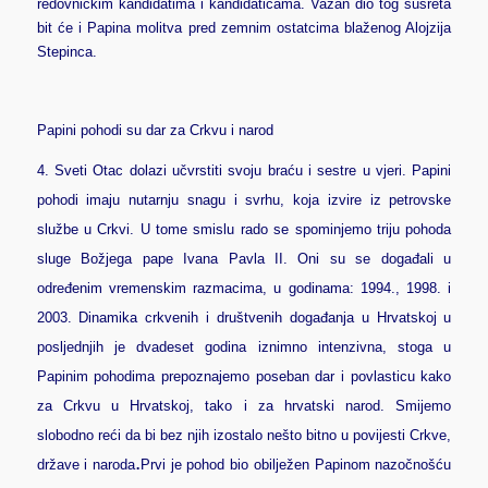
redovničkim kandidatima i kandidaticama. Važan dio tog susreta
bit će i Papina molitva pred zemnim ostatcima blaženog Alojzija
Stepinca.
Papini pohodi su dar za Crkvu i narod
4.
Sveti Otac dolazi učvrstiti svoju braću i sestre u vjeri. Papini
pohodi imaju nutarnju snagu i svrhu, koja izvire iz petrovske
službe u Crkvi. U tome smislu rado se spominjemo triju pohoda
sluge Božjega pape Ivana Pavla II. Oni su se događali u
određenim vremenskim razmacima, u godinama: 1994., 1998. i
2003. Dinamika crkvenih i društvenih događanja u Hrvatskoj u
posljednjih je dvadeset godina iznimno intenzivna, stoga u
Papinim pohodima prepoznajemo poseban dar i povlasticu kako
za Crkvu u Hrvatskoj, tako i za hrvatski narod. Smijemo
slobodno reći da bi bez njih izostalo nešto bitno u povijesti Crkve,
.
države i naroda
Prvi je pohod bio obilježen Papinom nazočnošću