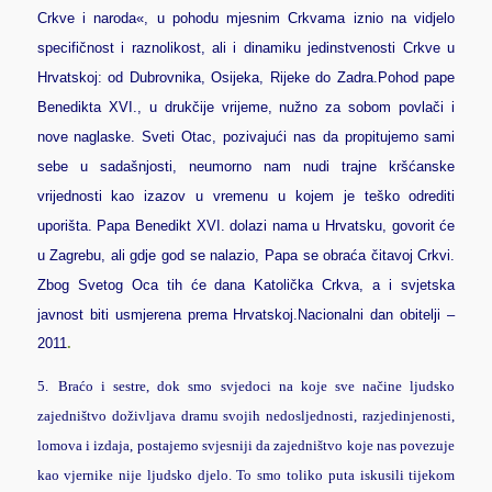
Crkve i naroda«, u pohodu mjesnim Crkvama iznio na vidjelo
specifičnost i raznolikost, ali i dinamiku jedinstvenosti Crkve u
Hrvatskoj: od Dubrovnika, Osijeka, Rijeke do Zadra.
Pohod pape
Benedikta XVI., u drukčije vrijeme, nužno za sobom povlači i
nove naglaske. Sveti Otac, pozivajući nas da propitujemo sami
sebe u sadašnjosti, neumorno nam nudi trajne kršćanske
vrijednosti kao izazov u vremenu u kojem je teško odrediti
uporišta. Papa Benedikt XVI. dolazi nama u Hrvatsku, govorit će
u Zagrebu, ali gdje god se nalazio, Papa se obraća čitavoj Crkvi.
Zbog Svetog Oca tih će dana Katolička Crkva, a i svjetska
javnost biti usmjerena prema Hrvatskoj.
Nacionalni dan obitelji –
2011
.
5.
Braćo i sestre, dok smo svjedoci na koje sve načine ljudsko
zajedništvo doživljava dramu svojih nedosljednosti, razjedinjenosti,
lomova i izdaja, postajemo svjesniji da zajedništvo koje nas povezuje
kao vjernike nije ljudsko djelo. To smo toliko puta iskusili tijekom