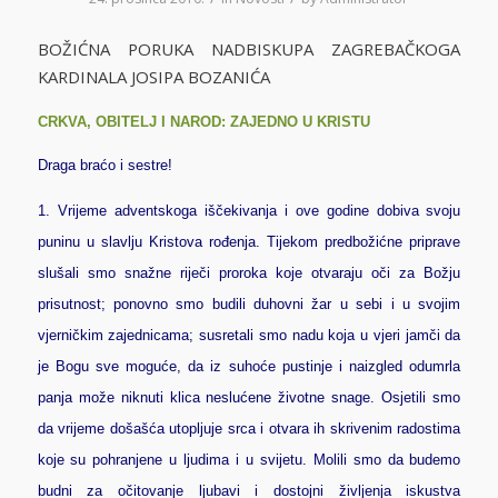
BOŽIĆNA PORUKA NADBISKUPA ZAGREBAČKOGA
KARDINALA JOSIPA BOZANIĆA
CRKVA, OBITELJ I NAROD: ZAJEDNO U KRISTU
Draga braćo i sestre!
1.
Vrijeme adventskoga iščekivanja i ove godine dobiva svoju
puninu u slavlju Kristova rođenja. Tijekom predbožićne priprave
slušali smo snažne riječi proroka koje otvaraju oči za Božju
prisutnost; ponovno smo budili duhovni žar u sebi i u svojim
vjerničkim zajednicama; susretali smo nadu koja u vjeri jamči da
je Bogu sve moguće, da iz suhoće pustinje i naizgled odumrla
panja može niknuti klica neslućene životne snage. Osjetili smo
da vrijeme došašća utopljuje srca i otvara ih skrivenim radostima
koje su pohranjene u ljudima i u svijetu. Molili smo da budemo
budni za očitovanje ljubavi i dostojni življenja iskustva