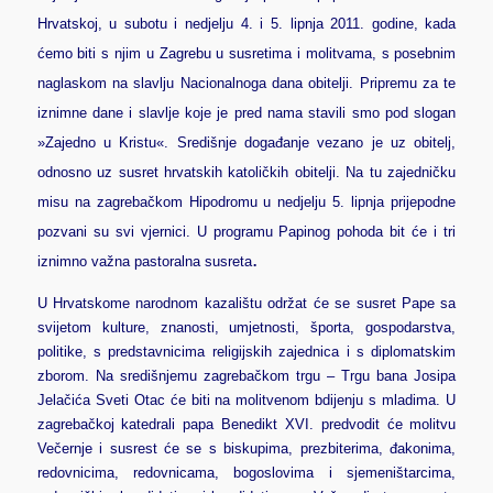
Hrvatskoj, u subotu i nedjelju 4. i 5. lipnja 2011. godine, kada
ćemo biti s njim u Zagrebu u susretima i molitvama, s posebnim
naglaskom na slavlju Nacionalnoga dana obitelji. Pripremu za te
iznimne dane i slavlje koje je pred nama stavili smo pod slogan
»Zajedno u Kristu«. Središnje događanje vezano je uz obitelj,
odnosno uz susret hrvatskih katoličkih obitelji. Na tu zajedničku
misu na zagrebačkom Hipodromu u nedjelju 5. lipnja prijepodne
pozvani su svi vjernici. U programu Papinog pohoda bit će i tri
.
iznimno važna pastoralna susreta
U Hrvatskome narodnom kazalištu održat će se susret Pape sa
svijetom kulture, znanosti, umjetnosti, športa, gospodarstva,
politike, s predstavnicima religijskih zajednica i s diplomatskim
zborom. Na središnjemu zagrebačkom trgu – Trgu bana Josipa
Jelačića Sveti Otac će biti na molitvenom bdijenju s mladima. U
zagrebačkoj katedrali papa Benedikt XVI. predvodit će molitvu
Večernje i susrest će se s biskupima, prezbiterima, đakonima,
redovnicima, redovnicama, bogoslovima i sjemeništarcima,