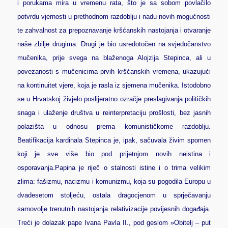
i porukama mira u vremenu rata, što je sa sobom povlačilo
potvrdu vjernosti u prethodnom razdoblju i nadu novih mogućnosti
te zahvalnost za prepoznavanje kršćanskih nastojanja i otvaranje
naše zbilje drugima. Drugi je bio usredotočen na svjedočanstvo
mučenika, prije svega na blaženoga Alojzija Stepinca, ali u
povezanosti s mučenicima prvih kršćanskih vremena, ukazujući
na kontinuitet vjere, koja je rasla iz sjemena mučenika. Istodobno
se u Hrvatskoj živjelo poslijeratno ozračje preslagivanja političkih
snaga i ulaženje društva u reinterpretaciju prošlosti, bez jasnih
polazišta u odnosu prema komunističkome razdoblju.
Beatifikacija kardinala Stepinca je, ipak, sačuvala živim spomen
koji je sve više bio pod prijetnjom novih neistina i
osporavanja.
Papina je riječ o stalnosti istine i o trima velikim
zlima: fašizmu, nacizmu i komunizmu, koja su pogodila Europu u
dvadesetom stoljeću, ostala dragocjenom u sprječavanju
samovolje trenutnih nastojanja relativizacije povijesnih događaja.
Treći je dolazak pape Ivana Pavla II., pod geslom »Obitelj – put