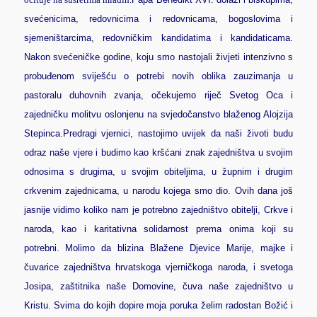
svećenicima, redovnicima i redovnicama, bogoslovima i
sjemeništarcima, redovničkim kandidatima i kandidaticama.
Nakon svećeničke godine, koju smo nastojali živjeti intenzivno s
probuđenom sviješću o potrebi novih oblika zauzimanja u
pastoralu duhovnih zvanja, očekujemo riječ Svetog Oca i
zajedničku molitvu oslonjenu na svjedočanstvo blaženog Alojzija
Stepinca.
Predragi vjernici, nastojimo uvijek da naši životi budu
odraz naše vjere i budimo kao kršćani znak zajedništva u svojim
odnosima s drugima, u svojim obiteljima, u župnim i drugim
crkvenim zajednicama, u narodu kojega smo dio. Ovih dana još
jasnije vidimo koliko nam je potrebno zajedništvo obitelji, Crkve i
naroda, kao i karitativna solidarnost prema onima koji su
potrebni. Molimo da blizina Blažene Djevice Marije, majke i
čuvarice zajedništva hrvatskoga vjerničkoga naroda, i svetoga
Josipa, zaštitnika naše Domovine, čuva naše zajedništvo u
Kristu. Svima do kojih dopire moja poruka želim radostan Božić i