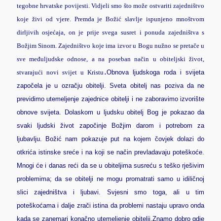
tegobne hrvatske povijesti. Vidjeli smo što može ostvariti zajedništvo
koje živi od vjere. Premda je Božić slavlje ispunjeno mnoštvom
dirljivih osjećaja, on je prije svega susret i ponuda zajedništva s
Božjim Sinom. Zajedništvo koje ima izvor u Bogu nužno se pretače u
sve međuljudske odnose, a na poseban način u obiteljski život,
.
stvarajući novi svijet u Kristu
Obnova ljudskoga roda i svijeta
započela je u ozračju obitelji. Sveta obitelj nas poziva da ne
previdimo utemeljenje zajednice obitelji i ne zaboravimo izvorište
obnove svijeta. Dolaskom u ljudsku obitelj Bog je pokazao da
svaki ljudski život započinje Božjim darom i potrebom za
ljubavlju. Božić nam pokazuje put na kojem čovjek dolazi do
otkrića istinske sreće i na koji se način prevladavaju poteškoće.
Mnogi će i danas reći da se u obiteljima susreću s teško rješivim
problemima; da se obitelji ne mogu promatrati samo u idiličnoj
slici zajedništva i ljubavi. Svjesni smo toga, ali u tim
poteškoćama i dalje zrači istina da problemi nastaju upravo onda
kada se zanemari konačno utemeljenje obitelji.
Znamo dobro gdje