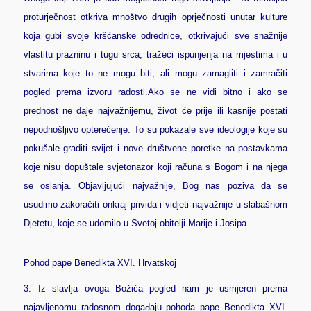
proturječnost otkriva mnoštvo drugih oprječnosti unutar kulture
koja gubi svoje kršćanske odrednice, otkrivajući sve snažnije
vlastitu prazninu i tugu srca, tražeći ispunjenja na mjestima i u
stvarima koje to ne mogu biti, ali mogu zamagliti i zamračiti
pogled prema izvoru radosti.
Ako se ne vidi bitno i ako se
prednost ne daje najvažnijemu, život će prije ili kasnije postati
nepodnošljivo opterećenje. To su pokazale sve ideologije koje su
pokušale graditi svijet i nove društvene poretke na postavkama
koje nisu dopuštale svjetonazor koji računa s Bogom i na njega
se oslanja. Objavljujući najvažnije, Bog nas poziva da se
usudimo zakoračiti onkraj privida i vidjeti najvažnije u slabašnom
Djetetu, koje se udomilo u Svetoj obitelji Marije i Josipa.
Pohod pape Benedikta XVI. Hrvatskoj
3.
Iz slavlja ovoga Božića pogled nam je usmjeren prema
najavljenomu radosnom događaju pohoda pape Benedikta XVI.