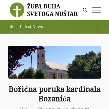
Blog - Latest News
Božićna poruka kardinala
Bozanića
/
/
24. prosinca 2010.
in
Novosti
by
Administrator