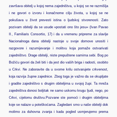
završava obitelj u kojoj nema zajedništva, u kojoj se ne razmišlja
i ne govori o izvoru i konačnome cilju života, u kojoj se ne
pokušava u život prevesti istina o ljudskoj stvorenosti. Zato
pozivam obitelji da se usude »postati ono što jesu« (Ivan Pavao
II., Familiaris Consortio, 17) i da u vremenu pripreme za slavlje
Nacionalnoga dana obitelji nastoje u svoje domove unositi i
razgovore i razumijevanje i molitvu koja pomaže ostvarivati
zajedništvo. Drage obitelji, niste prepuštene samima sebi. Bog po
Božiću govori da želi biti i da jest dio vaših briga i radosti, osobito
u Crkvi. Ne zaboravite da u svome krilu ostvarujete crkvenost,
koja razvija župne zajednice. Zbog toga je važno da se okupljate
i gradite zajedništvo s drugim obiteljima u svojoj župi. Ta mreža
zajedništva donosi boljitak ne samo uskomu krugu ljudi, nego, po
Crkvi, cijelomu društvu.
Pozvane ste pomoći i drugim obiteljima
koje se nalaze u poteškoćama. Zagledani smo u naše obitelji dok
molimo za duhovna zvanja i kada pogled usmjerujemo prema