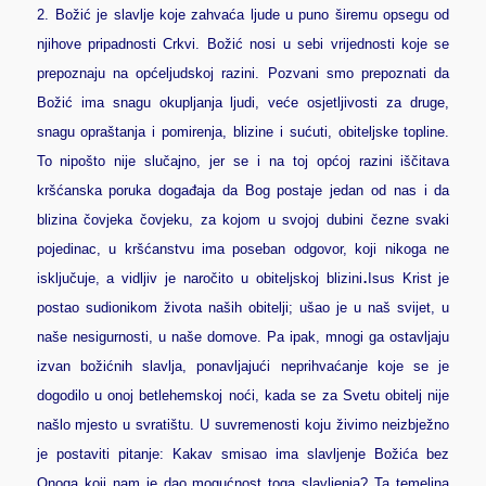
2.
Božić je slavlje koje zahvaća ljude u puno širemu opsegu od
njihove pripadnosti Crkvi. Božić nosi u sebi vrijednosti koje se
prepoznaju na općeljudskoj razini. Pozvani smo prepoznati da
Božić ima snagu okupljanja ljudi, veće osjetljivosti za druge,
snagu opraštanja i pomirenja, blizine i sućuti, obiteljske topline.
To nipošto nije slučajno, jer se i na toj općoj razini iščitava
kršćanska poruka događaja da Bog postaje jedan od nas i da
blizina čovjeka čovjeku, za kojom u svojoj dubini čezne svaki
pojedinac, u kršćanstvu ima poseban odgovor, koji nikoga ne
.
isključuje, a vidljiv je naročito u obiteljskoj blizini
Isus Krist je
postao sudionikom života naših obitelji; ušao je u naš svijet, u
naše nesigurnosti, u naše domove. Pa ipak, mnogi ga ostavljaju
izvan božićnih slavlja, ponavljajući neprihvaćanje koje se je
dogodilo u onoj betlehemskoj noći, kada se za Svetu obitelj nije
našlo mjesto u svratištu. U suvremenosti koju živimo neizbježno
je postaviti pitanje: Kakav smisao ima slavljenje Božića bez
Onoga koji nam je dao mogućnost toga slavljenja? Ta temeljna