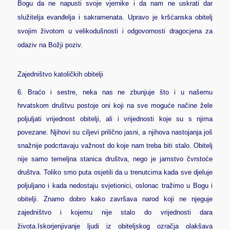
Bogu da ne napusti svoje vjernike i da nam ne uskrati dar
služitelja evanđelja i sakramenata. Upravo je kršćanska obitelj
svojim životom u velikodušnosti i odgovornosti dragocjena za
odaziv na Božji poziv.
Zajedništvo katoličkih obitelji
6.
Braćo i sestre, neka nas ne zbunjuje što i u našemu
hrvatskom društvu postoje oni koji na sve moguće načine žele
poljuljati vrijednost obitelji, ali i vrijednosti koje su s njima
povezane. Njihovi su ciljevi prilično jasni, a njihova nastojanja još
snažnije podcrtavaju važnost do koje nam treba biti stalo. Obitelj
nije samo temeljna stanica društva, nego je jamstvo čvrstoće
društva. Toliko smo puta osjetili da u trenutcima kada sve djeluje
poljuljano i kada nedostaju svjetionici, oslonac tražimo u Bogu i
obitelji. Znamo dobro kako završava narod koji ne njeguje
zajedništvo i kojemu nije stalo do vrijednosti dara
života
.
Iskorjenjivanje ljudi iz obiteljskog ozračja olakšava