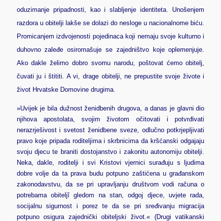
oduzimanje pripadnosti, kao i slabljenje identiteta. Unošenjem
razdora u obitelji lakše se dolazi do nesloge u nacionalnome biću.
Promicanjem izdvojenosti pojedinaca koji nemaju svoje kulturno i
duhovno zaleđe osiromašuje se zajedništvo koje oplemenjuje.
Ako dakle želimo dobro svomu narodu, poštovat ćemo obitelj,
čuvati ju i štititi. A vi, drage obitelji, ne prepustite svoje živote i
život Hrvatske Domovine drugima.
»Uvijek je bila dužnost ženidbenih drugova, a danas je glavni dio
njihova apostolata, svojim životom očitovati i potvrđivati
nerazrješivost i svetost ženidbene sveze, odlučno potkrjepljivati
pravo koje pripada roditeljima i skrbnicima da kršćanski odgajaju
svoju djecu te braniti dostojanstvo i zakonitu autonomiju obitelji.
Neka, dakle, roditelji i svi Kristovi vjernici surađuju s ljudima
dobre volje da ta prava budu potpuno zaštićena u građanskom
zakonodavstvu, da se pri upravljanju društvom vodi računa o
potrebama obiteljî gledom na stan, odgoj djece, uvjete rada,
socijalnu sigurnost i porez te da se pri sređivanju migracija
potpuno osigura zajednički obiteljski život.« (Drugi vatikanski