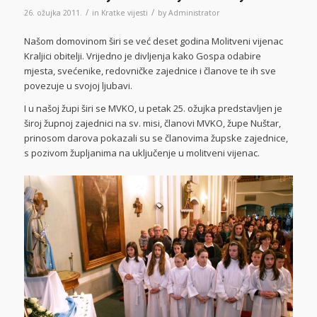
/
/
26. ožujka 2011.
in
Kratke vijesti
by
Administrator
Našom domovinom širi se već deset godina Molitveni vijenac
Kraljici obitelji. Vrijedno je divljenja kako Gospa odabire
mjesta, svećenike, redovničke zajednice i članove te ih sve
povezuje u svojoj ljubavi.
I u našoj župi širi se MVKO, u petak 25. ožujka predstavljen je
široj župnoj zajednici na sv. misi, članovi MVKO, župe Nuštar,
prinosom darova pokazali su se članovima župske zajednice,
s pozivom župljanima na uključenje u molitveni vijenac.