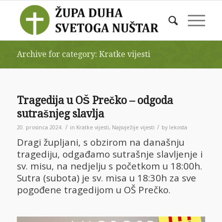
Archive for category: Kratke vijesti
Tragedija u OŠ Prečko – odgoda
sutrašnjeg slavlja
/
/
20. prosinca 2024.
in
Kratke vijesti
,
Najsvježije vijesti
by
lekosta
Dragi župljani, s obzirom na današnju
tragediju, odgađamo sutrašnje slavljenje i
sv. misu, na nedjelju s početkom u 18:00h.
Sutra (subota) je sv. misa u 18:30h za sve
pogođene tragedijom u OŠ Prečko.