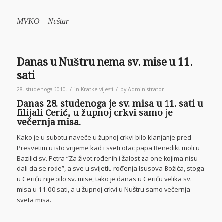
MVKO Nuštar
Danas u Nuštru nema sv. mise u 11.
sati
/
/
28. studenoga 2010.
in
Kratke vijesti
by
Administrator
Danas 28. studenoga je sv. misa u 11. sati u
filijali Cerić, u župnoj crkvi samo je
večernja misa.
Kako je u subotu naveče u župnoj crkvi bilo
klanjanje pred
Presvetim u isto vrijeme kad i sveti otac papa Benedikt moli u
Bazilici sv. Petra
“Za život rođenih i žalost
za one kojima nisu
dali da se rode”, a sve u
svijetlu rođenja Isusova-Božića, stoga
u Ceriću nije bilo sv. mise, tako je danas u Ceriću velika sv.
misa u 11.00 sati, a u župnoj crkvi u Nuštru samo večernja
sveta misa.