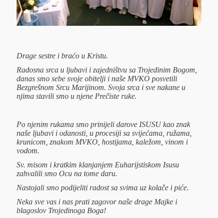
Drage sestre i braćo u Kristu.
Radosna srca u ljubavi i zajedništvu sa Trojedinim Bogom,
danas smo sebe svoje obitelji i naše MVKO posvetili
Bezgrešnom Srcu Marijinom. Svoja srca i sve nakane u
njima stavili smo u njene Prečiste ruke.
Po njenim rukama smo prinijeli darove ISUSU kao znak
naše ljubavi i odanosti, u procesiji sa svijećama, ružama,
krunicom, znakom MVKO, hostijama, kaležom, vinom i
vodom.
Sv. misom i kratkim klanjanjem Euharijstiskom Isusu
zahvalili smo Ocu na tome daru.
Nastojali smo podijeliti radost sa svima uz kolače i piće.
Neka sve vas i nas prati zagovor naše drage Majke i
blagoslov Trojedinoga Boga!