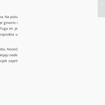
ma. Na putu
je govorio i
 Tuga im je
Gospodina u
ebu. Noseći
lanjaju nade
jeli svijet!