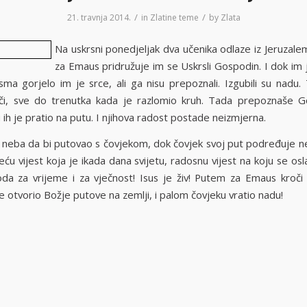
/
/
21. travnja 2014.
in
Zlatine teme
by
Zlata
Na uskrsni ponedjeljak dva učenika odlaze iz Jeruzale
za Emaus pridružuje im se Uskrsli Gospodin. I dok im 
sma gorjelo im je srce, ali ga nisu prepoznali. Izgubili su nadu.
oči, sve do trenutka kada je razlomio kruh. Tada prepoznaše 
i ih je pratio na putu. I njihova radost postade neizmjerna.
i s neba da bi putovao s čovjekom, dok čovjek svoj put podređuje n
eću vijest koja je ikada dana svijetu, radosnu vijest na koju se os
da za vrijeme i za vječnost! Isus je živ! Putem za Emaus kroči ci
 otvorio Božje putove na zemlji, i palom čovjeku vratio nadu!