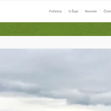
Početna
O Župi
Novosti
Čita