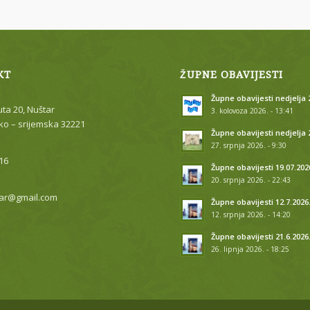
KT
ŽUPNE OBAVIJESTI
Župne obavijesti nedjelja 2
uta 20, Nuštar
3. kolovoza 2026. - 13:41
o – srijemska 32221
Župne obavijesti nedjelja 
27. srpnja 2026. - 9:30
16
Župne obavijesti 19.07.202
20. srpnja 2026. - 22:43
ar@gmail.com
Župne obavijesti 12.7.2026
12. srpnja 2026. - 14:20
Župne obavijesti 21.6.2026
26. lipnja 2026. - 18:25