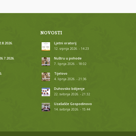
NOVOSTI
.8.2026.
Ljetni oratorij
12. srpnja 2026. - 14:23
26.7.2026.
Nuštru u pohode
7. lipnja 2026. - 18:02
6.
Tijelovo
4. lipnja 2026. - 21:36
.
Duhovsko bdijenje
22. svibnja 2026. - 21:32
.
Uzašašće Gospodinovo
14. svibnja 2026. - 15:44