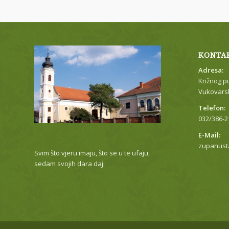
KONTA
Adresa:
Križnog p
Vukovarsk
Telefon:
032/386-2
E-Mail:
zupanust
Svim što vjeru imaju, što se u te ufaju,
sedam svojih dara daj.