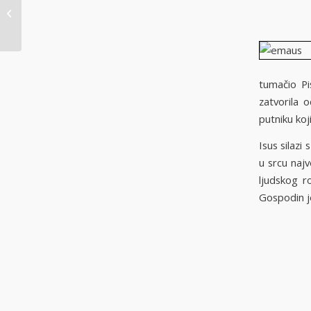
obavijesti Uskrsna
nedjelja
tumačio Pi
zatvorila 
putniku koj
Isus silaz
u srcu najv
ljudskog ro
Gospodin je