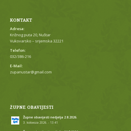
KONTAKT
Adresa:
Križnog puta 20, Nuštar
Vukovarsko – srijemska 32221
Telefon:
032/386-216
E-Mail:
zupanustar@gmail.com
ŽUPNE OBAVIJESTI
Župne obavijesti nedjelja 2.8.2026.
3. kolovoza 2026. - 13:41