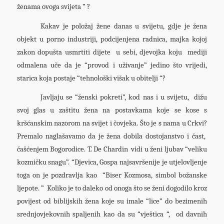
ženama ovoga svijeta ” ?
Kakav je položaj žene danas u svijetu, gdje je žena
objekt u porno industriji, podcijenjena radnica, majka kojoj
zakon dopušta usmrtiti dijete u sebi, djevojka koju mediji
odmalena uče da je “provod i uživanje” jedino što vrijedi,
starica koja postaje “tehnološki višak u obitelji “?
Javljaju se “ženski pokreti”, kod nas i u svijetu, dižu
svoj glas u zaštitu žena na postavkama koje se kose s
kršćanskim nazorom na svijet i čovjeka. Što je s nama u Crkvi?
Premalo naglašavamo da je žena dobila dostojanstvo i čast,
čašćenjem Bogorodice. T. De Chardin vidi u ženi ljubav “veliku
kozmičku snagu”. “Djevica, Gospa najsavršenije je utjelovljenje
toga on je pozdravlja kao “Biser Kozmosa, simbol božanske
ljepote. ” Koliko je to daleko od onoga što se ženi dogodilo kroz
povijest od biblijskih žena koje su imale “lice” do bezimenih
srednjovjekovnih spaljenih kao da su “vještica “, od davnih