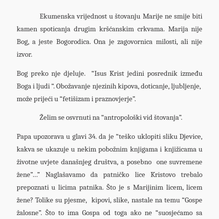
Ekumenska vrijednost u štovanju Marije ne smije biti
kamen spoticanja drugim kršćanskim crkvama. Marija nije
Bog, a jeste Bogorodica. Ona je zagovornica milosti, ali nije
izvor.
Bog preko nje djeluje. “Isus Krist jedini posrednik između
Boga i ljudi “. Obožavanje njezinih kipova, doticanje, ljubljenje,
može prijeći u “fetišizam i praznovjerje”.
Želim se osvrnuti na “antropološki vid štovanja”.
Papa upozorava u glavi 34. da je “teško uklopiti sliku Djevice,
kakva se ukazuje u nekim pobožnim knjigama i knjižicama u
životne uvjete današnjeg društva, a posebno one suvremene
žene”…” Naglašavamo da patničko lice Kristovo trebalo
prepoznati u licima patnika. Što je s Marijinim licem, licem
žene? Tolike su pjesme, kipovi, slike, nastale na temu “Gospe
žalosne”. Što to ima Gospa od toga ako ne “suosjećamo sa