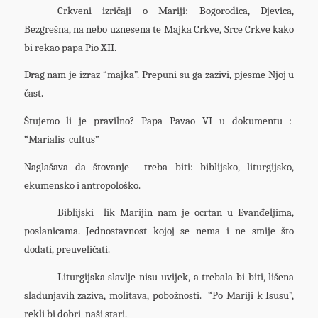
Crkveni izričaji o Mariji: Bogorodica, Djevica,
Bezgrešna, na nebo uznesena te Majka Crkve, Srce Crkve kako
bi rekao papa Pio XII.
Drag nam je izraz “majka”. Prepuni su ga zazivi, pjesme Njoj u
čast.
Štujemo li je pravilno? Papa Pavao VI u dokumentu :
“Marialis cultus”
Naglašava da štovanje treba biti: biblijsko, liturgijsko,
ekumensko i antropološko.
Biblijski lik Marijin nam je ocrtan u Evanđeljima,
poslanicama. Jednostavnost kojoj se nema i ne smije što
dodati, preuveličati.
Liturgijska slavlje nisu uvijek, a trebala bi biti, lišena
sladunjavih zaziva, molitava, pobožnosti. “Po Mariji k Isusu”,
rekli bi dobri naši stari.