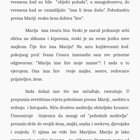
vremena kad su bile “objekt požude”, u mnogoženstvu, do
vremena kad se razmišljalo: “ima li žena dušu”. Pobožnošću
prema Mariji svaka žena dobiva “lice”.
Marija ima tisuću lica. Svaki je narod prikazuje sebi
sličnu na slikama i kipovima, svaki je na svom jeziku zove
majkom. Čije lice ima Marija? Na satu književnosti kod
pokojnog prof. Ivana Cesara iznenadio sam sve prisutne
odgovorom: “Marija ima lice moje mame”! I sada u to
vjerujem. Ona ima lice tvoje majke, sestre, redovnice
prijateljice, žene.
Sada dolazi ono što me začuđuje, rastužuje. U
prepunim svetištima cvjeta pobožnost prema Mariji , osobito u
svibnju i listopadu. Niču društva molitelja obiteljske krunice.
Uznemiruje činjenica da mnogi od “pobožnih molitelja”
premalo drže do svojih žena, majki, snaha i svekrva, djevojaka
i susjeda. U njima ne vide lice Marijino. Mariju je lako