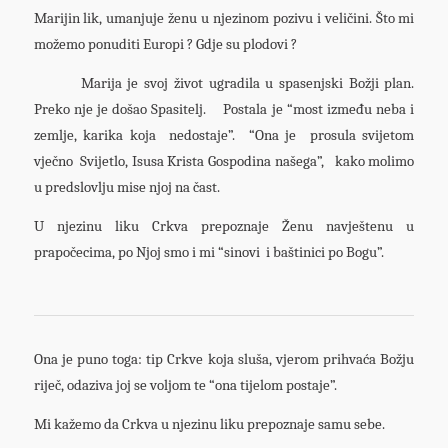
Marijin lik, umanjuje ženu u njezinom pozivu i veličini. Što mi
možemo ponuditi Europi ? Gdje su plodovi ?
Marija je svoj život ugradila u spasenjski Božji plan.
Preko nje je došao Spasitelj. Postala je “most između neba i
zemlje, karika koja nedostaje”. “Ona je prosula svijetom
vječno Svijetlo, Isusa Krista Gospodina našega”, kako molimo
u predslovlju mise njoj na čast.
U njezinu liku Crkva prepoznaje Ženu navještenu u
prapočecima, po Njoj smo i mi “sinovi i baštinici po Bogu”.
Ona je puno toga: tip Crkve koja sluša, vjerom prihvaća Božju
riječ, odaziva joj se voljom te “ona tijelom postaje”.
Mi kažemo da Crkva u njezinu liku prepoznaje samu sebe.