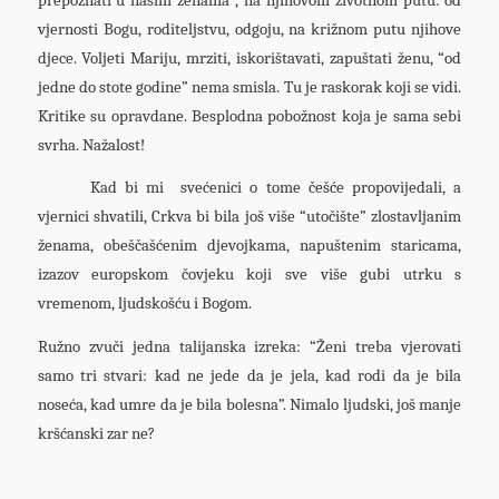
prepoznati u našim ženama , na njihovom životnom putu: od
vjernosti Bogu, roditeljstvu, odgoju, na križnom putu njihove
djece. Voljeti Mariju, mrziti, iskorištavati, zapuštati ženu, “od
jedne do stote godine” nema smisla. Tu je raskorak koji se vidi.
Kritike su opravdane. Besplodna pobožnost koja je sama sebi
svrha. Nažalost!
Kad bi mi svećenici o tome češće propovijedali, a
vjernici shvatili, Crkva bi bila još više “utočište” zlostavljanim
ženama, obeščašćenim djevojkama, napuštenim staricama,
izazov europskom čovjeku koji sve više gubi utrku s
vremenom, ljudskošću i Bogom.
Ružno zvuči jedna talijanska izreka: “Ženi treba vjerovati
samo tri stvari: kad ne jede da je jela, kad rodi da je bila
noseća, kad umre da je bila bolesna”. Nimalo ljudski, još manje
kršćanski zar ne?