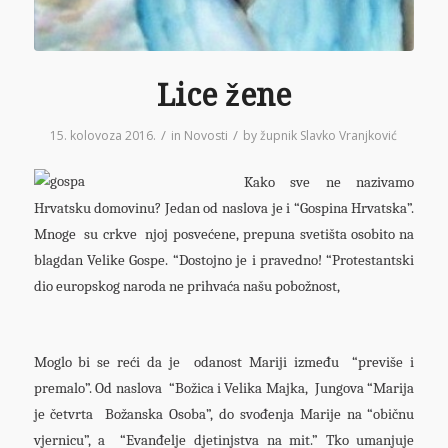
Lice žene
/
/
15. kolovoza 2016.
in
Novosti
by
župnik Slavko Vranjković
Kako sve ne nazivamo
Hrvatsku domovinu? Jedan od naslova je i “Gospina Hrvatska”.
Mnoge su crkve njoj posvećene, prepuna svetišta osobito na
blagdan Velike Gospe. “Dostojno je i pravedno! “Protestantski
dio europskog naroda ne prihvaća našu pobožnost,
Moglo bi se reći da je odanost Mariji između “previše i
premalo”. Od naslova “Božica i Velika Majka, Jungova “Marija
je četvrta Božanska Osoba”, do svođenja Marije na “običnu
vjernicu”, a “Evanđelje djetinjstva na mit.” Tko umanjuje