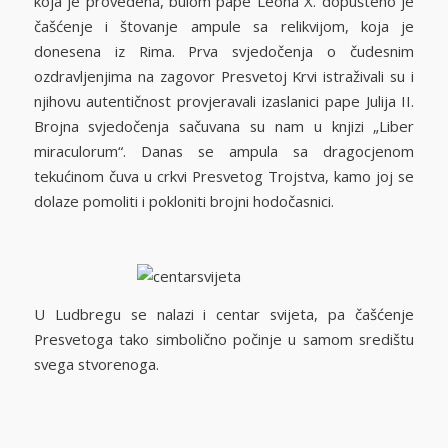
koja je provedena, bulom pape Leona X. dopušteno je
čašćenje i štovanje ampule sa relikvijom, koja je
donesena iz Rima. Prva svjedočenja o čudesnim
ozdravljenjima na zagovor Presvetoj Krvi istraživali su i
njihovu autentičnost provjeravali izaslanici pape Julija II.
Brojna svjedočenja sačuvana su nam u knjizi „Liber
miraculorum“. Danas se ampula sa dragocjenom
tekućinom čuva u crkvi Presvetog Trojstva, kamo joj se
dolaze pomoliti i pokloniti brojni hodočasnici.
U Ludbregu se nalazi i centar svijeta, pa čašćenje
Presvetoga tako simbolično počinje u samom središtu
svega stvorenoga.