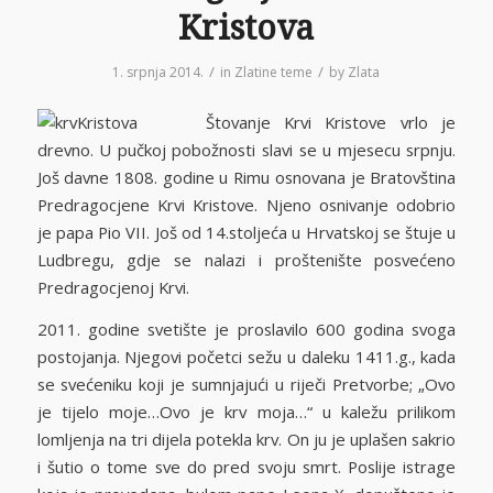
Kristova
/
/
1. srpnja 2014.
in
Zlatine teme
by
Zlata
Štovanje Krvi Kristove vrlo je
drevno. U pučkoj pobožnosti slavi se u mjesecu srpnju.
Još davne 1808. godine u Rimu osnovana je Bratovština
Predragocjene Krvi Kristove. Njeno osnivanje odobrio
je papa Pio VII. Još od 14.stoljeća u Hrvatskoj se štuje u
Ludbregu, gdje se nalazi i proštenište posvećeno
Predragocjenoj Krvi.
2011. godine svetište je proslavilo 600 godina svoga
postojanja. Njegovi početci sežu u daleku 1411.g., kada
se svećeniku koji je sumnjajući u riječi Pretvorbe; „Ovo
je tijelo moje…Ovo je krv moja…“ u kaležu prilikom
lomljenja na tri dijela potekla krv. On ju je uplašen sakrio
i šutio o tome sve do pred svoju smrt. Poslije istrage