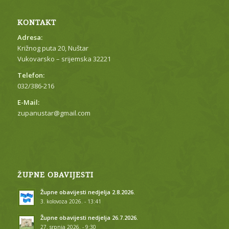
KONTAKT
Adresa:
Križnog puta 20, Nuštar
Vukovarsko – srijemska 32221
Telefon:
032/386-216
E-Mail:
zupanustar@gmail.com
ŽUPNE OBAVIJESTI
Župne obavijesti nedjelja 2.8.2026.
3. kolovoza 2026. - 13:41
Župne obavijesti nedjelja 26.7.2026.
27. srpnja 2026. - 9:30