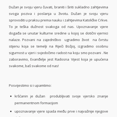
Dužan je svoju vjeru čuvati, braniti i širiti sukladno zahtjevima
svoga poziva i poslanja u životu. Dužan je svoju vjeru
sprovoditi u praksu prema nauku i zahtjevima Katoličke Crkve.
To je teška dužnost svakoga od nas. Upoznavanje vjere
događa se unutar kulturne sredine u kojoj se dotični vjernici
nalaze. Pozvani na zajedništvo ugradimo život na čvrstu
stijenu koja se temelji na Riječi Božjoj, izgradimo osobnu
sigurnost u vjeri i svjedočimo radost na koju smo pozvani . Ne
zaboravimo, Evanđelje jest Radosna Vijest koja je upućena
svakome, baš svakome od nas!
Posvijestimo si i upamtimo:
kršćanin je dužan produbljivati svoje vjersko znanje
permanentnom formacijom
upoznavanje vjere spada među prve i najvažnije njegove