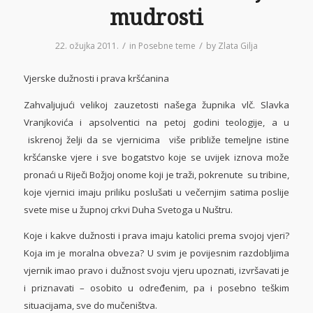
mudrosti
/
/
22. ožujka 2011.
in
Posebne teme
by
Zlata Gilja
Vjerske dužnosti i prava kršćanina
Zahvaljujući velikoj zauzetosti našega župnika vlč. Slavka
Vranjkovića i apsolventici na petoj godini teologije, a u
iskrenoj želji da se vjernicima više približe temeljne istine
kršćanske vjere i sve bogatstvo koje se uvijek iznova može
pronaći u Riječi Božjoj onome koji je traži, pokrenute su tribine,
koje vjernici imaju priliku poslušati u večernjim satima poslije
svete mise u župnoj crkvi Duha Svetoga u Nuštru.
Koje i kakve dužnosti i prava imaju katolici prema svojoj vjeri?
Koja im je moralna obveza? U svim je povijesnim razdobljima
vjernik imao pravo i dužnost svoju vjeru upoznati, izvršavati je
i priznavati – osobito u određenim, pa i posebno teškim
situacijama, sve do mučeništva.