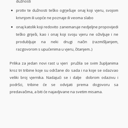
dužnosti
protiv te dužnosti teško ogrješuje onaj koji vjeru, svojom
krivnjom ili uopće ne poznaje ili veoma slabo
onaj katolik koji redovito zanemaruje nedjeljne propovijedi
teško griješi, kao i onaj koji svoju vjeru ne oživljuje i ne
produbljuje na neki drugi način (razmišljanjem,
razgovorom s upućenima u vjeru, čitanjem..)
Prilika za jedan novi rast u vjeri pružila se svim župljanima
kroz tri tribine koje su održane do sada i na koje se odazvao
veliki broj vjernika. Nadajući se i dalje dobrom odazivu i
podršci, tribine će se odvijati prema dogovoru sa
predavačima, a biti će najavljivane na svetim misama.