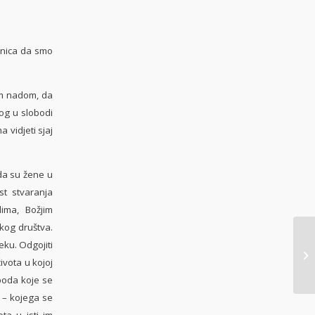
jenica da smo
om nadom, da
nog u slobodi
 vidjeti sjaj
da su žene u
st stvaranja
dima, Božjim
skog društva.
eku. Odgojiti
ivota u kojoj
oboda koje se
 – kojega se
ta u isti im