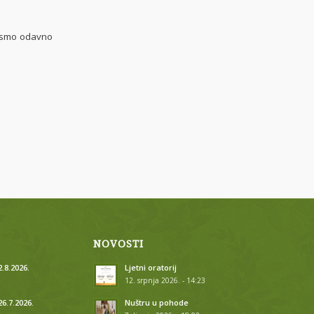
 smo odavno
NOVOSTI
.8.2026.
Ljetni oratorij
12. srpnja 2026. - 14:23
26.7.2026.
Nuštru u pohode