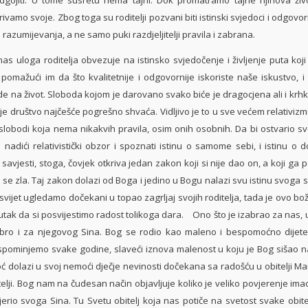
ivamo svoje. Zbog toga su roditelji pozvani biti istinski svjedoci i odgovorn
i razumijevanja, a ne samo puki razdjeljitelji pravila i zabrana.
oga roditelja obvezuje na istinsko svjedočenje i življenje puta koj
, pomažući im da što kvalitetnije i odgovornije iskoriste naše iskustvo, i
e na život. Sloboda kojom je darovano svako biće je dragocjena ali i krhk
e društvo najčešće pogrešno shvaća. Vidljivo je to u sve većem relativiz
slobodi koja nema nikakvih pravila, osim onih osobnih. Da bi ostvario sv
nadići relativistički obzor i spoznati istinu o samome sebi, i istinu o d
 savjesti, stoga, čovjek otkriva jedan zakon koji si nije dao on, a koji ga p
i se zla. Taj zakon dolazi od Boga i jedino u Bogu nalazi svu istinu svoga s
svijet ugledamo dočekani u topao zagrljaj svojih roditelja, tada je ovo bo
nutak da si posvijestimo radost tolikoga dara. Ono što je izabrao za nas, 
bro i za njegovog Sina. Bog se rodio kao maleno i bespomoćno dijete
spominjemo svake godine, slaveći iznova malenost u koju je Bog sišao na 
 dolazi u svoj nemoći dječje nevinosti dočekana sa radošću u obitelji Mari
telji. Bog nam na čudesan način objavljuje koliko je veliko povjerenje imao 
vjerio svoga Sina. Tu Svetu obitelj koja nas potiče na svetost svake obite