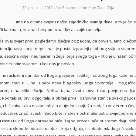
/
/
30. prosinca 2012.
in
Posebne teme
by
Zlata Gilja
Ima na ovome svijetu nešto zajedničko svim ljudima, a to je čin
li kao mala, nevina i bespomoćna djeca svojih roditelja.
 da ovaj svijet prvo pogledamo dječjim pogledom, da povjerujemo dječj
tom ljubavlju; prije negoli nas je pustio izgradnji osobnog svijeta stvore
a, sebične volje i neumjerenih želja; prije svega toga – htio je u našim očima
ti tim istim svijetom u koji nas je poslao.
ezasluženi dar, dar od Boga, povjeren roditeljima. Zbog toga kažemo 
jenom stanju“. One u sebi nose blagoslov Boga Stvoritelja i mogućno
renja na sliku Božju. Velika tajna života biva tako povjerena lju
 Roditelji su prvi odgojitelji, a obitelj prva i osnovna stanica svakog ljud
 bića biva tako najzanimljivija a ujedno i najteža zadaća povjerena čovj
 educere), znači izvesti mlado biće iz stvarnosti malenosti u svijet punine ž
 i rastu ta od Boga darovana bića. Taj se proces jača susretom dviju sl
sreću: slobode odrasle osobe – koja odgaja, i slobode mladoga čovjeka
gojiti. U tome susretu nema tajni. Dok promatramo tajne njihova živo