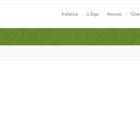
Početna
O Župi
Novosti
Čita