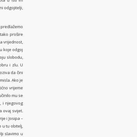
i odgojitelji,
i predlažemo
 tako prošire
a vrijednost,
mu koje odgoj
oju slobodu,
obru i zlu. U
oziva da čini
misla. Ako je
žićno vrijeme
učinilo mu se
, i njegovog
ovaj svijet.
je i Josipa –
u tu obitelj,
lji slavimo u