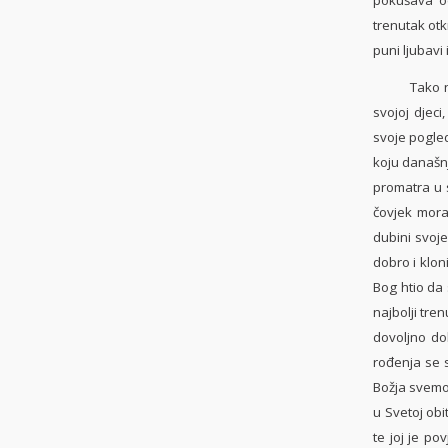
trenutak otkr
puni ljubavi 
Tako nas ul
svojoj djeci
svoje pogled
koju današnj
promatra u 
čovjek mora 
dubini svoje
dobro i klon
Bog htio da 
najbolji tre
dovoljno do
rođenja se 
Božja svemoć
u Svetoj obi
te joj je po