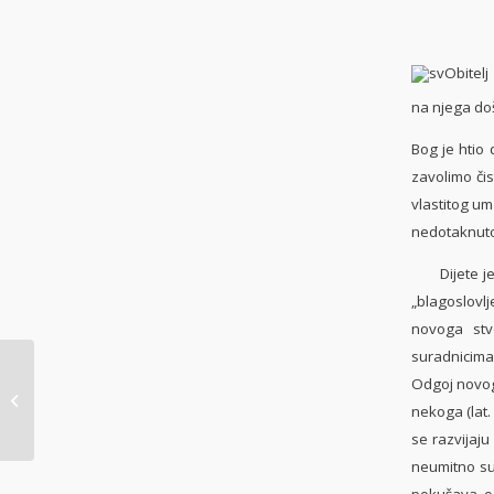
na njega doš
Bog je htio
zavolimo čis
vlastitog um
nedotaknutos
Dijete je n
„blagoslovl
novoga stvo
suradnicima.
Odgoj novoga
obavijesti SVETA
OBITELJ
nekoga (lat.
se razvijaju
neumitno su
pokušava od