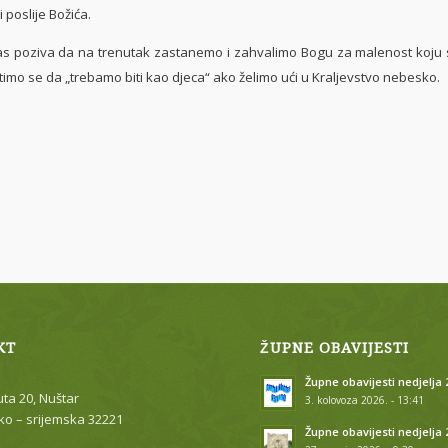
i poslije Božića.
ziva da na trenutak zastanemo i zahvalimo Bogu za malenost koju
jetimo se da „trebamo biti kao djeca“ ako želimo ući u Kraljevstvo nebesko.
KT
ŽUPNE OBAVIJESTI
Župne obavijesti nedjelja 2
uta 20, Nuštar
3. kolovoza 2026. - 13:41
o – srijemska 32221
Župne obavijesti nedjelja 