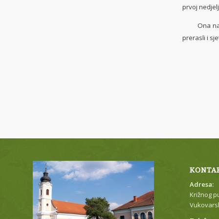
prvoj nedjelj
Ona nas po
prerasli i s
KONTA
Adresa:
Križnog p
Vukovarsk