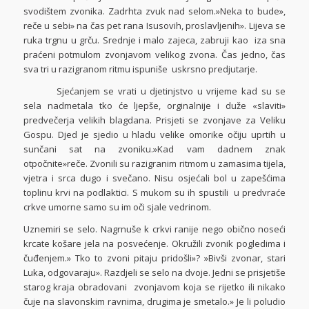
svodištem zvonika. Zadrhta zvuk nad selom.»Neka to bude»,
reče u sebi» na čas pet rana Isusovih, proslavljenih». Lijeva se
ruka trgnu u grču. Srednje i malo zajeca, zabruji kao iza sna
praćeni potmulom zvonjavom velikog zvona. Čas jedno, čas
sva tri u razigranom ritmu ispuniše uskrsno predjutarje.
Sjećanjem se vrati u djetinjstvo u vrijeme kad su se
sela nadmetala tko će ljepše, orginalnije i duže «slaviti»
predvečerja velikih blagdana. Prisjeti se zvonjave za Veliku
Gospu. Djed je sjedio u hladu velike omorike očiju uprtih u
sunčani sat na zvoniku.»Kad vam dadnem znak
otpočnite»reče. Zvonili su razigranim ritmom u zamasima tijela,
vjetra i srca dugo i svečano. Nisu osjećali bol u zapešćima
toplinu krvi na podlaktici. S mukom su ih spustili u predvraće
crkve umorne samo su im oči sjale vedrinom.
Uznemiri se selo. Nagrnuše k crkvi ranije nego obično noseći
krcate košare jela na posvećenje. Okružili zvonik pogledima i
čuđenjem.» Tko to zvoni pitaju pridošli»? »Bivši zvonar, stari
Luka, odgovaraju». Razdjeli se selo na dvoje. Jedni se prisjetiše
starog kraja obradovani zvonjavom koja se rijetko ili nikako
čuje na slavonskim ravnima, drugima je smetalo.» Je li poludio