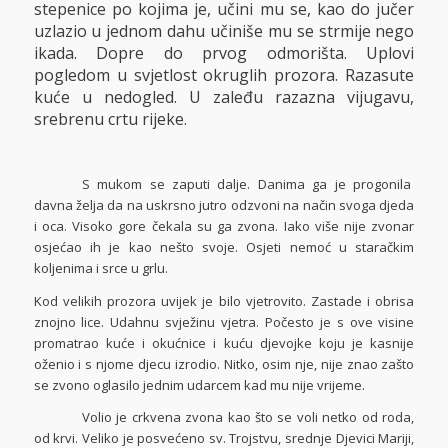
stepenice po kojima je, učini mu se, kao do jučer
uzlazio u jednom dahu učiniše mu se strmije nego
ikada. Dopre do prvog odmorišta. Uplovi
pogledom u svjetlost okruglih prozora. Razasute
kuće u nedogled. U zaleđu razazna vijugavu,
srebrenu crtu rijeke.
S mukom se zaputi dalje. Danima ga je progonila
davna želja da na uskrsno jutro odzvoni na način svoga djeda
i oca. Visoko gore čekala su ga zvona. Iako više nije zvonar
osjećao ih je kao nešto svoje. Osjeti nemoć u staračkim
koljenima i srce u grlu.
Kod velikih prozora uvijek je bilo vjetrovito. Zastade i obrisa
znojno lice. Udahnu svježinu vjetra. Počesto je s ove visine
promatrao kuće i okućnice i kuću djevojke koju je kasnije
oženio i s njome djecu izrodio. Nitko, osim nje, nije znao zašto
se zvono oglasilo jednim udarcem kad mu nije vrijeme.
Volio je crkvena zvona kao što se voli netko od roda,
od krvi. Veliko je posvećeno sv. Trojstvu, srednje Djevici Mariji,