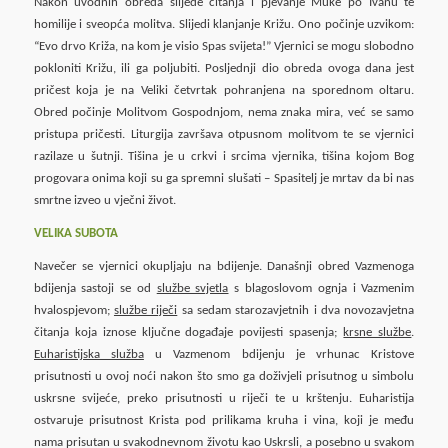
Nakon uvodnih obreda slijede čitanja i pjevanje Muke po Ivanu te
homilije i sveopća molitva. Slijedi klanjanje Križu. Ono počinje uzvikom:
“Evo drvo Križa, na kom je visio Spas svijeta!” Vjernici se mogu slobodno
pokloniti Križu, ili ga poljubiti. Posljednji dio obreda ovoga dana jest
pričest koja je na Veliki četvrtak pohranjena na sporednom oltaru.
Obred počinje Molitvom Gospodnjom, nema znaka mira, već se samo
pristupa pričesti. Liturgija završava otpusnom molitvom te se vjernici
razilaze u šutnji. Tišina je u crkvi i srcima vjernika, tišina kojom Bog
progovara onima koji su ga spremni slušati – Spasitelj je mrtav da bi nas
smrtne izveo u vječni život.
VELIKA SUBOTA
Navečer se vjernici okupljaju na bdijenje. Današnji obred Vazmenoga
bdijenja sastoji se od
službe svjetla
s blagoslovom ognja i Vazmenim
hvalospjevom;
službe riječi
sa sedam starozavjetnih i dva novozavjetna
čitanja koja iznose ključne događaje povijesti spasenja;
krsne službe
.
Euharistijska služba
u Vazmenom bdijenju je vrhunac Kristove
prisutnosti u ovoj noći nakon što smo ga doživjeli prisutnog u simbolu
uskrsne svijeće, preko prisutnosti u riječi te u krštenju. Euharistija
ostvaruje prisutnost Krista pod prilikama kruha i vina, koji je među
nama prisutan u svakodnevnom životu kao Uskrsli, a posebno u svakom