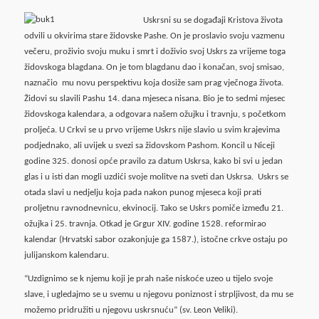
Uskrsni su se događaji Kristova života
odvili u okvirima stare židovske Pashe. On je proslavio svoju vazmenu
večeru, proživio svoju muku i smrt i doživio svoj Uskrs za vrijeme toga
židovskoga blagdana. On je tom blagdanu dao i konačan, svoj smisao,
naznačio mu novu perspektivu koja dosiže sam prag vječnoga života.
Židovi su slavili Pashu 14. dana mjeseca nisana. Bio je to sedmi mjesec
židovskoga kalendara, a odgovara našem ožujku i travnju, s početkom
proljeća. U Crkvi se u prvo vrijeme Uskrs nije slavio u svim krajevima
podjednako, ali uvijek u svezi sa židovskom Pashom. Koncil u Niceji
godine 325. donosi opće pravilo za datum Uskrsa, kako bi svi u jedan
glas i u isti dan mogli uzdići svoje molitve na sveti dan Uskrsa. Uskrs se
otada slavi u nedjelju koja pada nakon punog mjeseca koji prati
proljetnu ravnodnevnicu, ekvinocij. Tako se Uskrs pomiče između 21.
ožujka i 25. travnja. Otkad je Grgur XIV. godine 1528. reformirao
kalendar (Hrvatski sabor ozakonjuje ga 1587.), istočne crkve ostaju po
julijanskom kalendaru.
“Uzdignimo se k njemu koji je prah naše niskoće uzeo u tijelo svoje
slave, i ugledajmo se u svemu u njegovu poniznost i strpljivost, da mu se
možemo pridružiti u njegovu uskrsnuću” (sv. Leon Veliki).