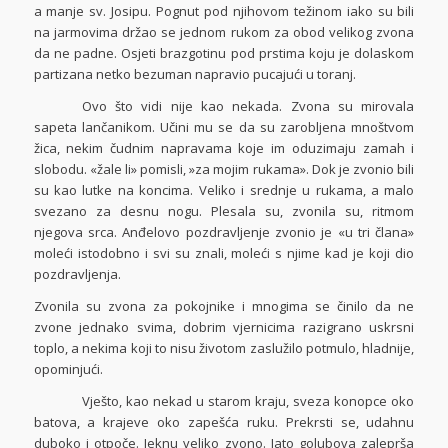
a manje sv. Josipu. Pognut pod njihovom težinom iako su bili
na jarmovima držao se jednom rukom za obod velikog zvona
da ne padne. Osjeti brazgotinu pod prstima koju je dolaskom
partizana netko bezuman napravio pucajući u toranj.
Ovo što vidi nije kao nekada. Zvona su mirovala
sapeta lančanikom. Učini mu se da su zarobljena mnoštvom
žica, nekim čudnim napravama koje im oduzimaju zamah i
slobodu. «žale li» pomisli, »za mojim rukama». Dok je zvonio bili
su kao lutke na koncima. Veliko i srednje u rukama, a malo
svezano za desnu nogu. Plesala su, zvonila su, ritmom
njegova srca. Anđelovo pozdravljenje zvonio je «u tri člana»
moleći istodobno i svi su znali, moleći s njime kad je koji dio
pozdravljenja.
Zvonila su zvona za pokojnike i mnogima se činilo da ne
zvone jednako svima, dobrim vjernicima razigrano uskrsni
toplo, a nekima koji to nisu životom zaslužilo potmulo, hladnije,
opominjući.
Vješto, kao nekad u starom kraju, sveza konopce oko
batova, a krajeve oko zapešća ruku. Prekrsti se, udahnu
duboko i otpoče. Jeknu veliko zvono. Jato golubova zaleprša