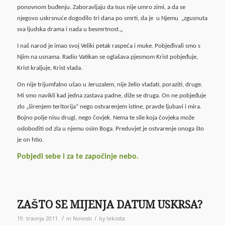
ponovnom buđenju. Zaboravljaju da Isus nije umro zimi, a da se
njegovo uskrsnuće dogodilo tri dana po smrti, da je u Njemu „zgusnuta
sva ljudska drama i nada u besmrtnost.„
I naš narod je imao svoj Veliki petak raspeća i muke. Pobjeđivali smo s
Njim na usnama. Radio Vatikan se oglašava pjesmom Krist pobjeđuje,
Krist kraljuje, Krist vlada.
On nije trijumfalno ušao u Jeruzalem, nije želio vladati, poraziti, druge.
Mi smo navikli kad jedna zastava padne, diže se druga. On ne pobjeđuje
zlo „širenjem teritorija“ nego ostvarenjem istine, pravde ljubavi i mira.
Bojno polje nisu drugi, nego čovjek. Nema te sile koja čovjeka može
osloboditi od zla u njemu osim Boga. Preduvjet je ostvarenje onoga što
je on htio.
Pobjedi sebe i za te započinje nebo.
ZAŠTO SE MIJENJA DATUM USKRSA?
/
/
19. travnja 2011.
in
Novosti
by
lekosta