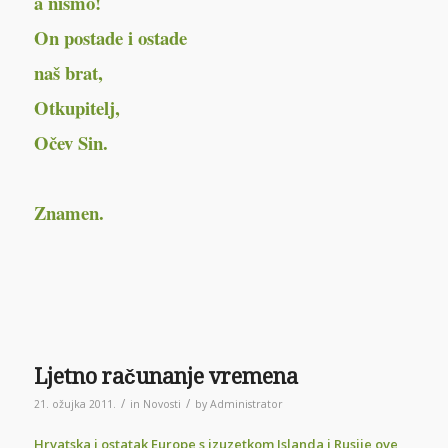
a nismo!
On postade i ostade
naš brat,
Otkupitelj,
Očev Sin.
Znamen.
Ljetno računanje vremena
/
/
21. ožujka 2011.
in
Novosti
by
Administrator
Hrvatska i ostatak Europe s izuzetkom Islanda i Rusije ove