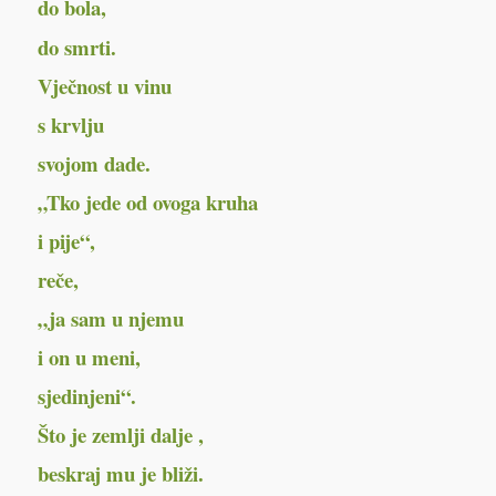
do bola,
do smrti.
Vječnost u vinu
s krvlju
svojom dade.
„Tko jede od ovoga kruha
i pije“,
reče,
„ja sam u njemu
i on u meni,
sjedinjeni“.
Što je zemlji dalje ,
beskraj mu je bliži.