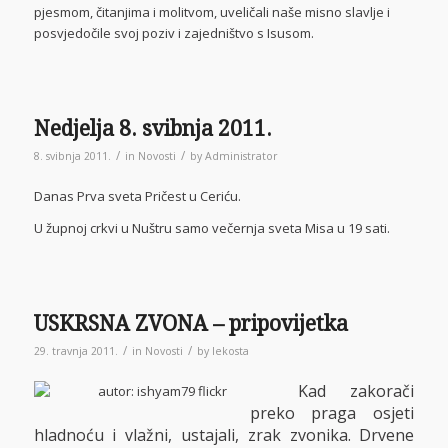
pjesmom, čitanjima i molitvom, uveličali naše misno slavlje i
posvjedočile svoj poziv i zajedništvo s Isusom.
Nedjelja 8. svibnja 2011.
/
/
8. svibnja 2011.
in
Novosti
by
Administrator
Danas Prva sveta Pričest u Ceriću.
U župnoj crkvi u Nuštru samo večernja sveta Misa u 19 sati.
USKRSNA ZVONA – pripovijetka
/
/
29. travnja 2011.
in
Novosti
by
lekosta
Kad zakorači
preko praga osjeti
hladnoću i vlažni, ustajali, zrak zvonika. Drvene