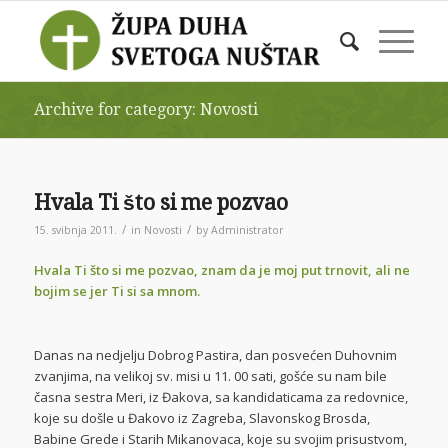
Archive for category: Novosti
Hvala Ti što si me pozvao
/
/
15. svibnja 2011.
in
Novosti
by
Administrator
Hvala Ti što si me pozvao, znam da je moj put trnovit, ali ne
bojim se jer Ti si sa mnom.
Danas na nedjelju Dobrog Pastira, dan posvećen Duhovnim
zvanjima, na velikoj sv. misi u 11. 00 sati, gošće su nam bile
časna sestra Meri, iz Đakova, sa kandidaticama za redovnice,
koje su došle u Đakovo iz Zagreba, Slavonskog Brosda,
Babine Grede i Starih Mikanovaca, koje su svojim prisustvom,