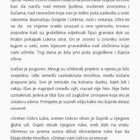
kao da nariču nad mrtvim ljudima, srušenim zvonicima i
kućama, nad nesrećom koja nas je toliko puta zadesila u svim
ratovima. Naznačuju Golgote i Uskrse, noći i svitanja. Učini im
se da se vrijeme vratilo unazad u ono vjetrovito, krvavo
popodne kad su grobištima odjekivali fijuci granata dok su
hrabri pokapali Lukina sina. On je zvonio u zvoniku svom
tugom u sebi, svim bijesom pravednika nad zločinima koje
nam učiniše. Tog dana je bila prvi puta pogođena i župna
crkva.
Izašao je poguren. Mnogi su očekivali prijekor a njemu je bilo
svejedno. Uđe između razmaknuta mnoštva, među košare
prepune jela. Sve je mirisalo na kuhanu šunku, bijeli luk i
rakiju. Išao je naprijed između njih, nazad nije htio. Nije želio
uzmaknuti. Jedva je išta čuo od zaglušne zvonjave koja mu je
ostala u ušima. Primijetio je suznih očiju kako mu župnik dolazi
ususret.
»Sretan Uskrs Luka, sretan Uskrs» vikao je župnik u njegove
gluhe uši. Osjeti stisak njegove ruke, vreli dah na vratu.
Okrenuo se prema svima dižući okrvavljene ruke kao da
blagoslivlje mnoštvo. »Sretan vam Uskrs» promuca!.