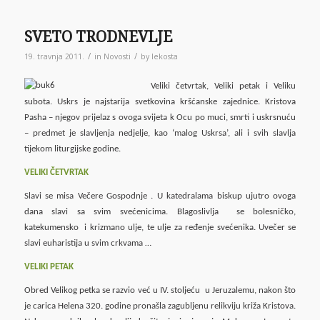
SVETO TRODNEVLJE
/
/
19. travnja 2011.
in
Novosti
by
lekosta
Veliki četvrtak, Veliki petak i Veliku
subota. Uskrs je najstarija svetkovina kršćanske zajednice. Kristova
Pasha – njegov prijelaz s ovoga svijeta k Ocu po muci, smrti i uskrsnuću
– predmet je slavljenja nedjelje, kao ‘malog Uskrsa’, ali i svih slavlja
tijekom liturgijske godine.
VELIKI ČETVRTAK
Slavi se misa Večere Gospodnje . U katedralama biskup ujutro ovoga
dana slavi sa svim svećenicima. Blagoslivlja se bolesničko,
katekumensko i krizmano ulje, te ulje za ređenje svećenika. Uvečer se
slavi euharistija u svim crkvama …
VELIKI PETAK
Obred Velikog petka se razvio već u IV. stoljeću u Jeruzalemu, nakon što
je carica Helena 320. godine pronašla zagubljenu relikviju križa Kristova.