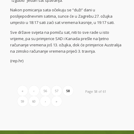
“izgubiti” jedan sat spavanja.
Nakon pomicanja sata očekuju se “duži” dani u
poslijepodnevnim satima, sunce će u Zagrebu 27. ožujka
umjesto u 18:17 sati zaći sat vremena kasnije, u 19:17 sati.
Sve države svijeta na pomiču sat, niti to sve rade u isto
vrijeme, pa su primjerice SAD i Kanada prešle na ljetno
računanje vremena još 13. ožujka, dok će primjerice Australija
na zimsko računanje vremena prijeći 3. travnja.
(rep.hr)
«
‹
56
57
58
Page 58 of 61
59
60
›
»