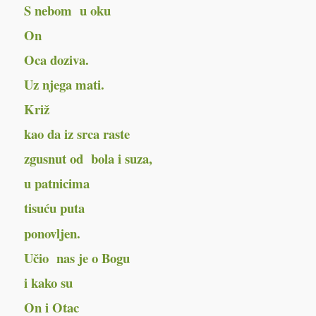
S nebom u oku
On
Oca doziva.
Uz njega mati.
Križ
kao da iz srca raste
zgusnut od bola i suza,
u patnicima
tisuću puta
ponovljen.
Učio nas je o Bogu
i kako su
On i Otac