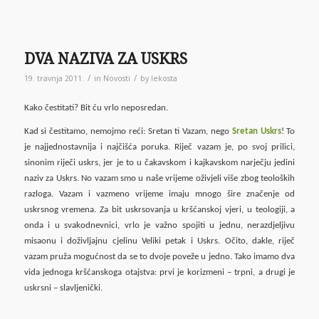
DVA NAZIVA ZA USKRS
/
/
19. travnja 2011.
in
Novosti
by
lekosta
Kako čestitati? Bit ću vrlo neposredan.
Kad si čestitamo, nemojmo reći: Sretan ti Vazam, nego
Sretan Uskrs
! To
je najjednostavnija i najčišća poruka. Riječ vazam je, po svoj prilici,
sinonim riječi uskrs, jer je to u čakavskom i kajkavskom narječju jedini
naziv za Uskrs. No vazam smo u naše vrijeme oživjeli više zbog teoloških
razloga. Vazam i vazmeno vrijeme imaju mnogo šire značenje od
uskrsnog vremena. Za bit uskrsovanja u kršćanskoj vjeri, u teologiji, a
onda i u svakodnevnici, vrlo je važno spojiti u jednu, nerazdjeljivu
misaonu i doživljajnu cjelinu Veliki petak i Uskrs. Očito, dakle, riječ
vazam pruža mogućnost da se to dvoje poveže u jedno. Tako imamo dva
vida jednoga kršćanskoga otajstva: prvi je korizmeni – trpni, a drugi je
uskrsni – slavljenički.