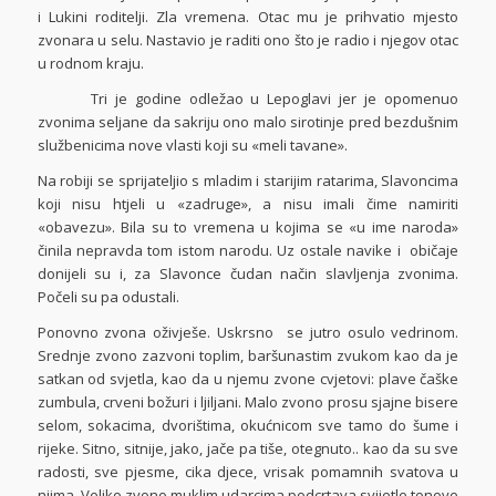
i Lukini roditelji. Zla vremena. Otac mu je prihvatio mjesto
zvonara u selu. Nastavio je raditi ono što je radio i njegov otac
u rodnom kraju.
Tri je godine odležao u Lepoglavi jer je opomenuo
zvonima seljane da sakriju ono malo sirotinje pred bezdušnim
službenicima nove vlasti koji su «meli tavane».
Na robiji se sprijateljio s mladim i starijim ratarima, Slavoncima
koji nisu htjeli u «zadruge», a nisu imali čime namiriti
«obavezu». Bila su to vremena u kojima se «u ime naroda»
činila nepravda tom istom narodu. Uz ostale navike i običaje
donijeli su i, za Slavonce čudan način slavljenja zvonima.
Počeli su pa odustali.
Ponovno zvona oživješe. Uskrsno se jutro osulo vedrinom.
Srednje zvono zazvoni toplim, baršunastim zvukom kao da je
satkan od svjetla, kao da u njemu zvone cvjetovi: plave čaške
zumbula, crveni božuri i ljiljani. Malo zvono prosu sjajne bisere
selom, sokacima, dvorištima, okućnicom sve tamo do šume i
rijeke. Sitno, sitnije, jako, jače pa tiše, otegnuto.. kao da su sve
radosti, sve pjesme, cika djece, vrisak pomamnih svatova u
njima. Veliko zvono muklim udarcima podcrtava svijetle tonove