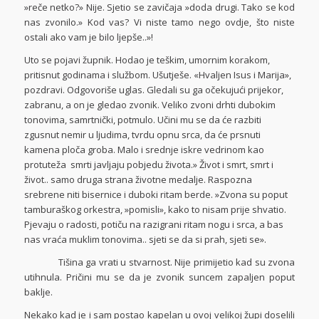
»reče netko?» Nije. Sjetio se zavičaja »doda drugi. Tako se kod
nas zvonilo.» Kod vas? Vi niste tamo nego ovdje, što niste
ostali ako vam je bilo ljepše..»!
Uto se pojavi župnik. Hodao je teškim, umornim korakom,
pritisnut godinama i službom. Ušutješe. «Hvaljen Isus i Marija»,
pozdravi. Odgovoriše uglas. Gledali su ga očekujući prijekor,
zabranu, a on je gledao zvonik. Veliko zvoni drhti dubokim
tonovima, samrtnički, potmulo. Učini mu se da će razbiti
zgusnut nemir u ljudima, tvrdu opnu srca, da će prsnuti
kamena ploča groba. Malo i srednje iskre vedrinom kao
protuteža smrti javljaju pobjedu života.» Život i smrt, smrt i
život.. samo druga strana životne medalje. Raspozna
srebrene niti bisernice i duboki ritam berde. »Zvona su poput
tamburaškog orkestra, »pomisli», kako to nisam prije shvatio.
Pjevaju o radosti, potiču na razigrani ritam nogu i srca, a bas
nas vraća muklim tonovima.. sjeti se da si prah, sjeti se».
Tišina ga vrati u stvarnost. Nije primijetio kad su zvona
utihnula. Pričini mu se da je zvonik suncem zapaljen poput
baklje.
Nekako kad je i sam postao kapelan u ovoj velikoj župi doselili