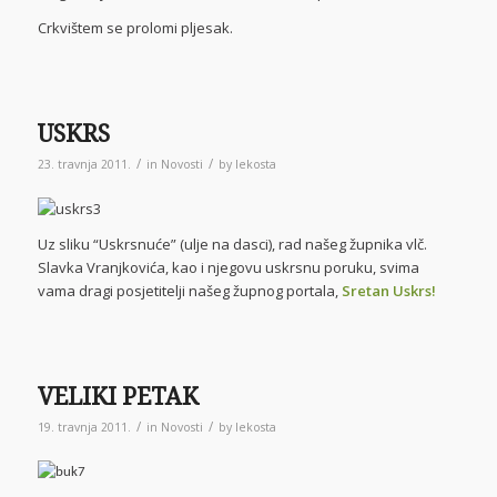
Crkvištem se prolomi pljesak.
USKRS
/
/
23. travnja 2011.
in
Novosti
by
lekosta
Uz sliku “Uskrsnuće” (ulje na dasci), rad našeg župnika vlč.
Slavka Vranjkovića, kao i njegovu uskrsnu poruku, svima
vama dragi posjetitelji našeg župnog portala,
Sretan Uskrs!
VELIKI PETAK
/
/
19. travnja 2011.
in
Novosti
by
lekosta