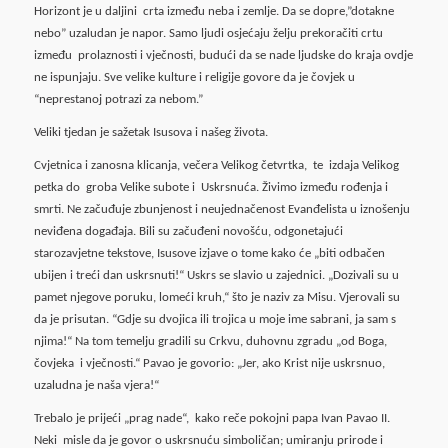
Horizont je u daljini crta između neba i zemlje. Da se dopre,”dotakne
nebo” uzaludan je napor. Samo ljudi osjećaju želju prekoračiti crtu
između prolaznosti i vječnosti, budući da se nade ljudske do kraja ovdje
ne ispunjaju. Sve velike kulture i religije govore da je čovjek u
“neprestanoj potrazi za nebom.”
Veliki tjedan je sažetak Isusova i našeg života.
Cvjetnica i zanosna klicanja, večera Velikog četvrtka, te izdaja Velikog
petka do groba Velike subote i Uskrsnuća. Živimo između rođenja i
smrti. Ne začuđuje zbunjenost i neujednačenost Evanđelista u iznošenju
neviđena događaja. Bili su začuđeni novošću, odgonetajući
starozavjetne tekstove, Isusove izjave o tome kako će „biti odbačen
ubijen i treći dan uskrsnuti!“ Uskrs se slavio u zajednici. „Dozivali su u
pamet njegove poruku, lomeći kruh,“ što je naziv za Misu. Vjerovali su
da je prisutan. “Gdje su dvojica ili trojica u moje ime sabrani, ja sam s
njima!“ Na tom temelju gradili su Crkvu, duhovnu zgradu „od Boga,
čovjeka i vječnosti.“ Pavao je govorio: „Jer, ako Krist nije uskrsnuo,
uzaludna je naša vjera!“
Trebalo je prijeći „prag nade“, kako reče pokojni papa Ivan Pavao II.
Neki misle da je govor o uskrsnuću simboličan; umiranju prirode i