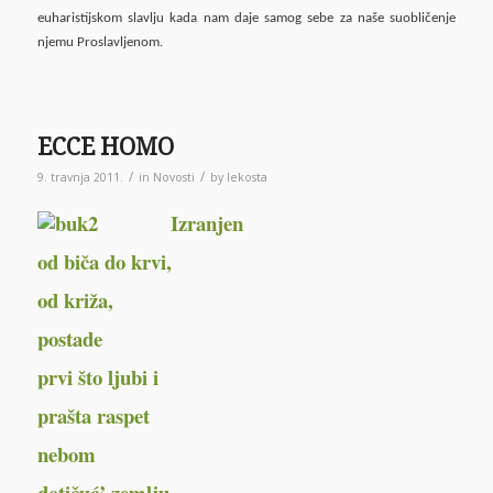
euharistijskom slavlju kada nam daje samog sebe za naše suobličenje
njemu Proslavljenom.
ECCE HOMO
/
/
9. travnja 2011.
in
Novosti
by
lekosta
Izranjen
od biča do krvi,
od križa,
postade
prvi što ljubi i
prašta raspet
nebom
dotičuć’ zemlju,