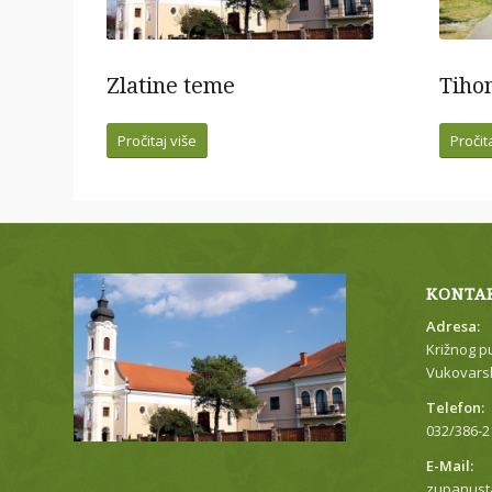
Zlatine teme
Tiho
Pročitaj više
Pročit
KONTA
Adresa:
Križnog p
Vukovarsk
Telefon:
032/386-2
E-Mail:
zupanust