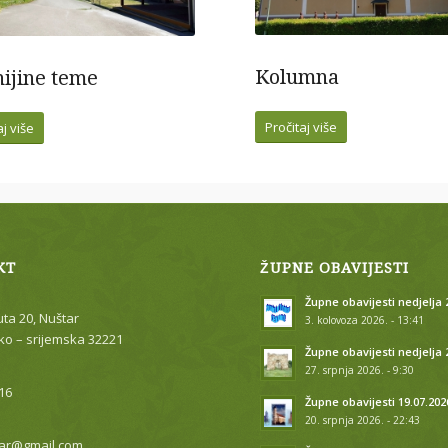
Kolumna
nijine teme
Pročitaj više
aj više
KT
ŽUPNE OBAVIJESTI
Župne obavijesti nedjelja 2
uta 20, Nuštar
3. kolovoza 2026. - 13:41
o – srijemska 32221
Župne obavijesti nedjelja 
27. srpnja 2026. - 9:30
16
Župne obavijesti 19.07.202
20. srpnja 2026. - 22:43
ar@gmail.com