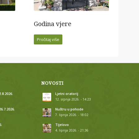
Godina vjere
Pročitaj više
NOVOSTI
.8.2026.
Ljetni oratorij
12. srpnja 2026. - 14:23
26.7.2026.
Nuštru u pohode
7. lipnja 2026. - 18:02
6.
Tijelovo
4. lipnja 2026. - 21:36