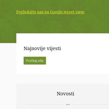
Pogledajte nas na Google street view
Najnovije vijesti
Pročitaj više
Novosti