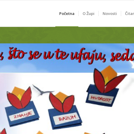
Početna
O Župi
Novosti
Čita