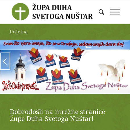
Početna
Next
1
2
3
4
5
6
7
8
9
10
11
12
13
14
15
16
17
18
19
20
21
29
Dobrodošli na mrežne stranice
Župe Duha Svetoga Nuštar!