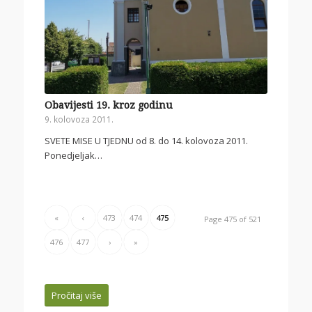
Obavijesti 19. kroz godinu
9. kolovoza 2011.
SVETE MISE U TJEDNU od 8. do 14. kolovoza 2011.
Ponedjeljak…
«
‹
473
474
475
Page 475 of 521
476
477
›
»
Pročitaj više