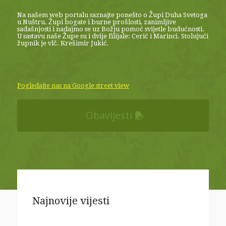
Na našem web portalu saznajte ponešto o Župi Duha Svetoga
u Nuštru. Župi bogate i burne prošlosti, zanimljive
sadašnjosti i nadajmo se uz Božju pomoć svijetle budućnosti.
U sastavu naše Župe su i dvije filijale: Cerić i Marinci. Stolujući
župnik je vlč. Krešimir Jukić.
Pogledajte nas na Google street view
Obavijesti
Najnovije vijesti