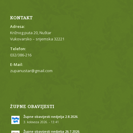
KONTAKT
Adresa:
Križnog puta 20, Nuštar
Vukovarsko – srijemska 32221
Telefon:
032/386-216
E-Mail:
zupanustar@gmail.com
ŽUPNE OBAVIJESTI
Župne obavijesti nedjelja 2.8.2026.
3. kolovoza 2026. - 13:41
Župne obavijesti nedjelja 26.7.2026.